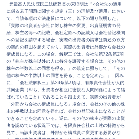
元最高人民法院民二法廷廷長の宋暁明は『<会社法の適用
に係る若干問題に関する規定（三）の理解及び適用』におい
て、当該条項の立法趣旨について、以下の通り説明した。
『実際の出資者が会社に対し株主の変更、出資証明書の発
給、株主名簿への記載、会社定款への記載又は会社登記機関
への登記を請求する場合、実際の出資者の請求は前述の双方
の契約の範囲を超えており、実際の出資者は外部から会社の
構成員になる。この場合、解釈三では、会社法第72条第2項
の「株主が株主以外の人に持分を譲渡する場合は、その他の
株主の半数以上の同意を得る。」の規定に照らして、「その
他の株主の半数以上の同意を得る」ことを定めた。』 因み
に、「会社法解釈三」第24条第3項は、有限責任会社が人的
共同企業（即ち、出資者が相互に密接な人間関係によって結
ばれていること）であることを踏まえて、実際の出資者が
「外部から会社の構成員になる」場合は、会社のその他の株
主の半数以上の同意を得れば、会社の登記株主になることが
できることを定めている。逆に、その他の株主が実際の出資
者を認めている状況下では、有限責任会社の上述の特徴から
見て、当該出資者は、外部から構成員に変更する必要がな