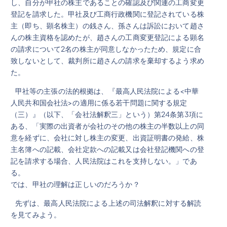
し、自分が甲社の株主であることの確認及び関連の工商変更
登記を請求した。甲社及び工商行政機関に登記されている株
主（即ち、顕名株主）の銭さん、孫さんは訴訟において趙さ
んの株主資格を認めたが、趙さんの工商変更登記による顕名
の請求について2名の株主が同意しなかったため、規定に合
致しないとして、裁判所に趙さんの請求を棄却するよう求め
た。
甲社等の主張の法的根拠は、『最高人民法院による<中華
人民共和国会社法>の適用に係る若干問題に関する規定
（三）』（以下、「会社法解釈三」という）第24条第3項に
ある、「実際の出資者が会社のその他の株主の半数以上の同
意を経ずに、会社に対し株主の変更、出資証明書の発給、株
主名簿への記載、会社定款への記載又は会社登記機関への登
記を請求する場合、人民法院はこれを支持しない。」であ
る。
では、甲社の理解は正しいのだろうか？
先ずは、最高人民法院による上述の司法解釈に対する解読
を見てみよう。