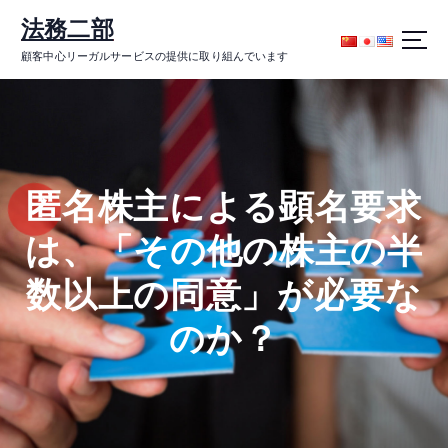
コ
法務二部
ン
テ
顧客中心リーガルサービスの提供に取り組んでいます
ン
ツ
に
ス
キ
ッ
匿名株主による顕名要求
プ
は、「その他の株主の半
数以上の同意」が必要な
のか？