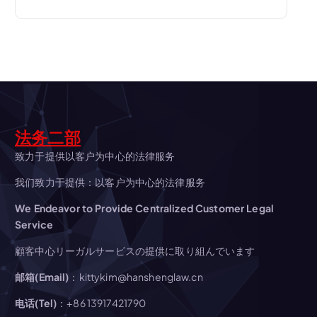
ビ
ゲ
ー
シ
ョ
法务二部
致力于提供以客户为中心的法律服务
ン
我们致力于提供：以客户为中心的法律服务
We Endeavor to Provide Centralized Customer Legal
Service
顧客中心リーガルサービスの提供に取り組んでいます
邮箱(Email)
：kittykim@hanshenglaw.cn
电话(Tel)
：+86 13917421790