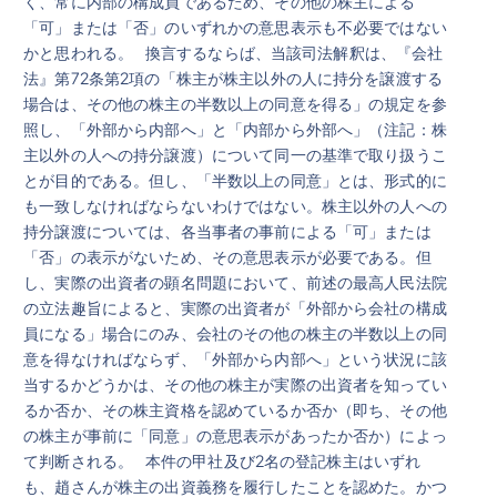
く、常に内部の構成員であるため、その他の株主による
「可」または「否」のいずれかの意思表示も不必要ではない
かと思われる。 換言するならば、当該司法解釈は、『会社
法』第72条第2項の「株主が株主以外の人に持分を譲渡する
場合は、その他の株主の半数以上の同意を得る」の規定を参
照し、「外部から内部へ」と「内部から外部へ」（注記：株
主以外の人への持分譲渡）について同一の基準で取り扱うこ
とが目的である。但し、「半数以上の同意」とは、形式的に
も一致しなければならないわけではない。株主以外の人への
持分譲渡については、各当事者の事前による「可」または
「否」の表示がないため、その意思表示が必要である。但
し、実際の出資者の顕名問題において、前述の最高人民法院
の立法趣旨によると、実際の出資者が「外部から会社の構成
員になる」場合にのみ、会社のその他の株主の半数以上の同
意を得なければならず、「外部から内部へ」という状況に該
当するかどうかは、その他の株主が実際の出資者を知ってい
るか否か、その株主資格を認めているか否か（即ち、その他
の株主が事前に「同意」の意思表示があったか否か）によっ
て判断される。 本件の甲社及び2名の登記株主はいずれ
も、趙さんが株主の出資義務を履行したことを認めた。かつ