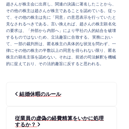
趙さんが株主会に出席し、関連の決議に署名したことから、
その他の株主は趙さんが株主であることを認めている。従っ
て、その他の株主は先に「同意」の意思表示を行っていたと
見なされるべきである。言い換えれば、趙さんの株主顕名化
の要求は、「外部から内部へ」により甲社の人的結合を破壊
するものではないため、立法趣旨に合致する。 実務におい
て、一部の裁判所は、匿名株主の具体的な状況を問わず、一
律にその他の株主の半数以上の同意を得られない限り、匿名
株主の顕名主張を認めない。それは、前述の司法解釈を機械
的に捉えており、その法的趣旨に反すると思われる。
投
結婚休暇のルール
稿
ナ
従業員の虚偽の経費精算をいかに処理
するか？