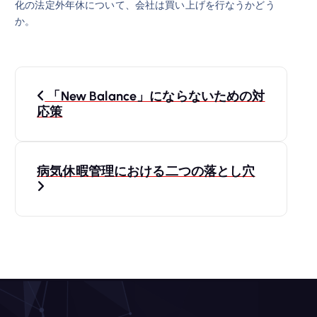
化の法定外年休について、会社は買い上げを行なうかどう
か。
投
「New Balance」にならないための対
稿
応策
ナ
病気休暇管理における二つの落とし穴
ビ
ゲ
ー
シ