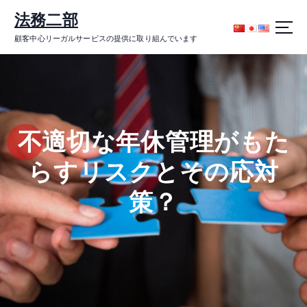
コ
法務二部
ン
テ
顧客中心リーガルサービスの提供に取り組んでいます
ン
ツ
に
ス
キ
ッ
不適切な年休管理がもた
プ
らすリスクとその応対
策？