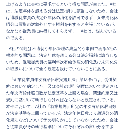
上げるように会社に要求するという様な問題が生じた。A社
は、法定年休を超える分は法定福利に該当しないため、会社
は退職従業員の法定外年休の消化を許可できず、又未消化休
暇分は買取の対象外とする権利を有すると主張しているが、
なかなか従業員に納得してもらえず、 A社は、悩んでいる
のである。
A社の問題は不適切な年休管理の典型的な事例であるA社の
根本的な問題は、法定年休を超える分は法定福利に該当しな
いため、退職従業員の福利年次有給休暇の消化及び未消化分
の取扱いについて全く規定を設けていないことにある。
『企業従業員年次有給休暇実施弁法』第13条には、労働契
約において約定した、又は会社の規則制度において規定され
た年次有給休暇日数が法定基準を上回る場合、関連約定又は
規則に基づいて執行しなければならないと規定されている。
本件において、A社の『就業規則』所定の年次有給休暇日数
が法定基準を上回っているが、法定年休日数より超過分の消
化規則などについて予め明らかにしていなかったため、会社
と従業員がその執行基準についてそれぞれの言い分を主張