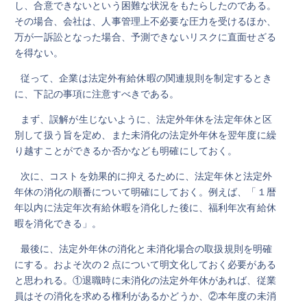
し、合意できないという困難な状況をもたらしたのである。
その場合、会社は、人事管理上不必要な圧力を受けるほか、
万が一訴訟となった場合、予測できないリスクに直面せざる
を得ない。
従って、企業は法定外有給休暇の関連規則を制定するとき
に、下記の事項に注意すべきである。
まず、誤解が生じないように、法定外年休を法定年休と区
別して扱う旨を定め、また未消化の法定外年休を翌年度に繰
り越すことができるか否かなども明確にしておく。
次に、コストを効果的に抑えるために、法定年休と法定外
年休の消化の順番について明確にしておく。例えば、「１暦
年以内に法定年次有給休暇を消化した後に、福利年次有給休
暇を消化できる」。
最後に、法定外年休の消化と未消化場合の取扱規則を明確
にする。およそ次の２点について明文化しておく必要がある
と思われる。①退職時に未消化の法定外年休があれば、従業
員はその消化を求める権利があるかどうか、②本年度の未消