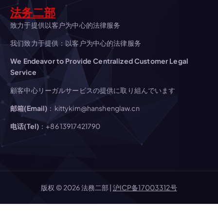
ョ
法务二部
ン
致力于提供以客户为中心的法律服务
我们致力于提供：以客户为中心的法律服务
We Endeavor to Provide Centralized Customer Legal
Service
顧客中心リーガルサービスの提供に取り組んでいます
邮箱(Email)
：kittykim@hanshenglaw.cn
电话(Tel)
：+86 13917421790
版权 © 2026 法務二部 |
沪ICP备17003312号