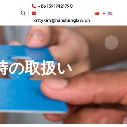
+86 13917421790
kittykim@hanshenglaw.cn
時の取扱い