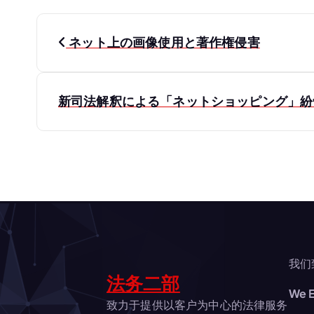
投
ネット上の画像使用と著作権侵害
稿
ナ
新司法解釈による「ネットショッピング」
ビ
ゲ
ー
シ
我们
法务二部
We E
ョ
致力于提供以客户为中心的法律服务