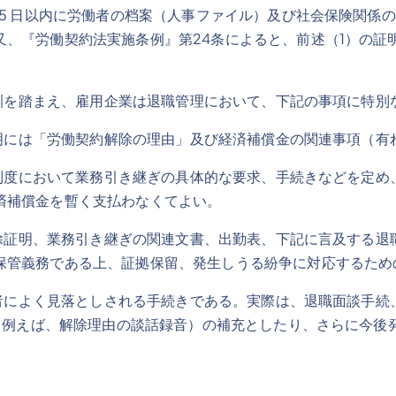
15 日以内に労働者の档案（人事ファイル）及び社会保険関係
又、『労働契約法実施条例』第24条によると、前述（1）の証
を踏まえ、雇用企業は退職管理において、下記の事項に特別
には「労働契約解除の理由」及び経済補償金の関連事項（有
度において業務引き継ぎの具体的な要求、手続きなどを定め
済補償金を暫く支払わなくてよい。
証明、業務引き継ぎの関連文書、出勤表、下記に言及する退
保管義務である上、証拠保留、発生しうる紛争に対応するため
によく見落としされる手続きである。実際は、退職面談手続
拠（例えば、解除理由の談話録音）の補充としたり、さらに今