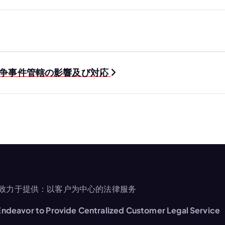
紛争事件管轄の影響及び対応
致力于提供：以客户为中心的法律服务
ndeavor to Provide Centralized Customer Legal Service