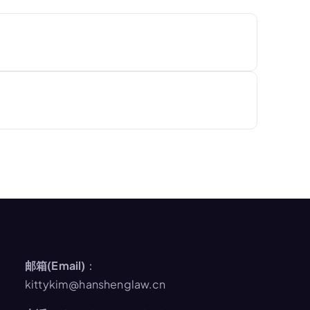
邮箱(Email)
：
kittykim@hanshenglaw.cn