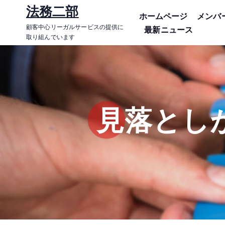
コ
法務二部
ホームページ
メンバ
ン
顧客中心リーガルサービスの提供に
最新ニュース
テ
取り組んでいます
ン
ツ
に
ス
キ
見落とし
ッ
プ