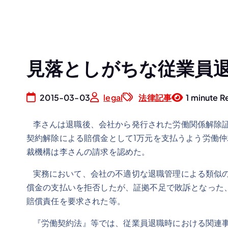
見落としがちな従業員
2015-03-03
legal
法律記事
1 minute R
李さんは退職後、会社から発行された労働関係解除証
契約解除による賠償金として1万元を支払うよう労働
裁機構は李さんの請求を認めた。
実務において、会社の不適切な退職管理による類似の
償金の支払いを拒否したが、証拠不足で敗訴となった
賠償責任を要求された等。
『労働契約法』等では、従業員退職時における関連事