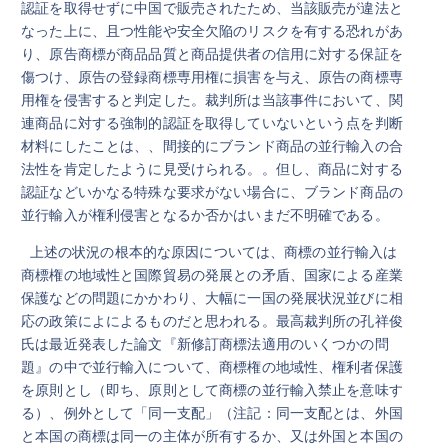
認証を取得せずに中国で販売されたため、当該販売が違法と
なった上に、且つ性能や安全欠陥のリスクを有する恐れがあ
り、原告商標が商品品質と商品提供者の信用に対する保証を
傷つけ、原告の登録商標専用権に損害を与え、原告の商標専
用権を侵害すると判定した。裁判所は当該事件において、関
連商品に対する強制的認証を取得していないという点を判断
材料にしたことは、、間接的にブランド商品の並行輸入の合
法性を肯定したように見受けられる。。但し、商品に対する
認証などいかなる特殊な要求がない場合に、ブランド商品の
並行輸入が権利侵害となるか否かはいまだ不明確である。
上述の状況の根本的な原因については、商標の並行輸入は
商標権の地域性と国際貿易の発展との矛盾、国家による産業
保護などの問題にかかわり、大幅に一国の発展状況並びに相
応の政策によによるものだと思われる。最高裁判所の孔祥俊
氏は最近発表した論文『新修訂商標法適用のいくつかの問
題』の中で並行輸入について、商標権の地域性、権利者保護
を原則とし（即ち、原則として商標の並行輸入禁止を意味す
る）、例外として「同一支配」（注記：同一支配とは、外国
と本国の商標は同一の主体が所有するか、又は外国と本国の