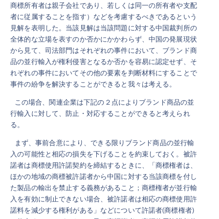
商標所有者は親子会社であり、若しくは同一の所有者や支配
者に従属することを指す）などを考慮するべきであるという
見解を表明した。当該見解は当該問題に対する中国裁判所の
全体的な立場を表すのか否かにかかわらず、中国の発展現状
から見て、司法部門はそれぞれの事件において、ブランド商
品の並行輸入が権利侵害となるか否かを容易に認定せず、そ
れぞれの事件においてその他の要素を判断材料にすることで
事件の紛争を解決することができると我々は考える。
この場合、関連企業は下記の２点によりブランド商品の並
行輸入に対して、防止・対応することができると考えられ
る。
まず、事前合意により、できる限りブランド商品の並行輸
入の可能性と相応の損失を下げることを約束しておく。被許
諾者は商標使用許諾契約を締結するときに、「商標権者は、
ほかの地域の商標被許諾者から中国に対する当該商標を付し
た製品の輸出を禁止する義務があること；商標権者が並行輸
入を有効に制止できない場合、被許諾者は相応の商標使用許
諾料を減少する権利がある」などについて許諾者(商標権者)