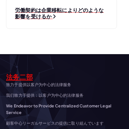
ナ
労働契約は企業移転によりどのような
ビ
影響を受けるか
ゲ
ー
シ
ョ
法务二部
ン
致力于提供以客户为中心的法律服务
我们致力于提供：以客户为中心的法律服务
We Endeavor to Provide Centralized Customer Legal
Service
顧客中心リーガルサービスの提供に取り組んでいます