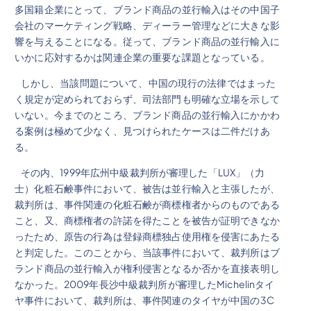
多国籍企業にとって、ブランド商品の並行輸入はその中国子
会社のマーケティング戦略、ディーラー管理などに大きな影
響を与えることになる。従って、ブランド商品の並行輸入に
いかに応対するかは関連企業の重要な課題となっている。
しかし、当該問題について、中国の現行の法律ではまった
く規定が定められておらず、司法部門も明確な立場を示して
いない。今までのところ、ブランド商品の並行輸入にかかわ
る案例は極めて少なく、見つけられたケースは二件だけあ
る。
その内、1999年広州中級裁判所が審理した「LUX」（力
士）化粧石鹸事件において、被告は並行輸入と主張したが、
裁判所は、事件関連の化粧石鹸が商標権者からのものである
こと、又、商標権者の許諾を得たことを被告が証明できなか
ったため、原告の行為は登録商標独占使用権を侵害にあたる
と判定した。このことから、当該事件において、裁判所はブ
ランド商品の並行輸入が権利侵害となるか否かを直接表明し
なかった。2009年長沙中級裁判所が審理したMichelinタイ
ヤ事件において、裁判所は、事件関連のタイヤが中国の3C