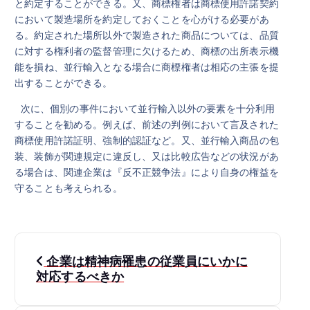
と約定することができる。又、商標権者は商標使用許諾契約
において製造場所を約定しておくことを心がける必要があ
る。約定された場所以外で製造された商品については、品質
に対する権利者の監督管理に欠けるため、商標の出所表示機
能を損ね、並行輸入となる場合に商標権者は相応の主張を提
出することができる。
次に、個別の事件において並行輸入以外の要素を十分利用
することを勧める。例えば、前述の判例において言及された
商標使用許諾証明、強制的認証など。又、並行輸入商品の包
装、装飾が関連規定に違反し、又は比較広告などの状況があ
る場合は、関連企業は『反不正競争法』により自身の権益を
守ることも考えられる。
投
企業は精神病罹患の従業員にいかに
稿
対応するべきか