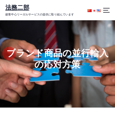
コ
法務二部
ン
テ
顧客中心リーガルサービスの提供に取り組んでいます
ン
ツ
に
ス
キ
ッ
ブランド商品の並行輸入
プ
の応対方策