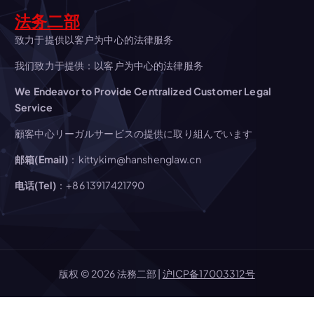
ョ
法务二部
致力于提供以客户为中心的法律服务
ン
我们致力于提供：以客户为中心的法律服务
We Endeavor to Provide Centralized Customer Legal
Service
顧客中心リーガルサービスの提供に取り組んでいます
邮箱(Email)
：kittykim@hanshenglaw.cn
电话(Tel)
：+86 13917421790
版权 © 2026 法務二部 |
沪ICP备17003312号