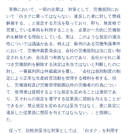
実務において、一部の企業は、対策として、労働規則にお
いて「白タクに乗ってはならない。違反した者に対して懲戒
解雇する。」と規定する方法を取っており、即ち、無資格で
営業している車両を利用することを、企業が一方的に労働契
約を解除する理由としている。実は、このような規定の適法
性については議論がある。例えば、蘇州のある労働争議事件
において、労働仲裁委員会は、会社の労働規則は法に従い制
定されるため、合法且つ有效なものであり、会社がそれに基
づき労働契約を解除する決定は失当ではないと判断したのに
対し、一審裁判所は仲裁裁決を覆し、「会社は規則制度の制
定により正常な生産経営活動を管理する権利を有する。但
し、労働過程及び労働管理範囲以外の労働者の行為につい
て、使用者は提唱するような規定を定めることは適切であ
り、又それらの規定を遵守する従業員に奨励を与えることが
できるが、禁止規定を定めるのは妥当ではなく、更に規定に
違反した従業員に懲罰を与えてはならない。」と指摘し
た。
従って、比較的妥当な対策としては、「白タク」を利用す