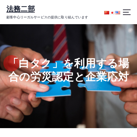
コ
法務二部
ン
テ
顧客中心リーガルサービスの提供に取り組んでいます
ン
ツ
に
ス
キ
ッ
「白タク」を利用する場
プ
合の労災認定と企業応対