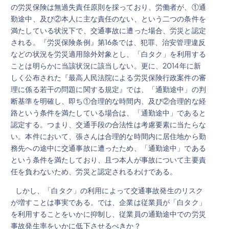
の労災保険は無過失責任原則を採っており、労働者が、①通
勤途中、及び②本人に主な責任のない、という二つの条件を
満たしている状況下で、交通事故に遭った場合、労災と認定
される。『労災保険条例』第16条では、犯罪、治安管理違反
などの状況を労災適用除外対象とし、「白タク」を利用する
ことは明らかに当該状況に該当しない。更に、2014年に新
しく公布された『最高人民法院による労災保険行政案件の審
理に係る若干の問題に関する規定』では、「通勤途中」の判
断基準を明確し、即ち①合理的な時間内、及び②合理的な経
路という条件を満たしている場合は、「通勤途中」であると
認定する。つまり、交通手段の合法性は考慮要素に当たらな
い。本件において、張さんは合理的な時間内に居住地から勤
務先への途中に交通事故に遭ったため、「通勤途中」である
という条件を満たしており、且つ本人が事故について主要責
任を負わないため、労災と認定されるわけである。
しかし、「白タク」の利用によって交通事故発生のリスク
が増すことは事実である。では、企業は従業員が「白タク」
を利用することをいかに抑制し、従業員の通勤途中での労災
事故発生率をいかに低下させるべきか？