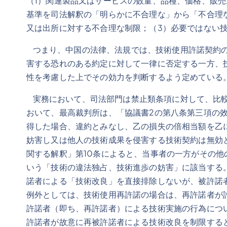
（1）関連製品又はサービスの数量、品種、価格、販
基準を司法解釈の「明らかに不合理な」から「不合理
又は出所に対する不合理な制限；（3）必要ではない
つまり、中国の法律、法規では、技術使用許諾契約の
害する恐れのある約定に対して一律に否定する一方、
性を考慮した上でその効力を判断するよう定め
実務において、司法部門は禁止類条項に対して、比較的
おいて、最高裁判所は、「協議書2の第八条第三項の效
得した場合、違約とみなし、乙の損失の倍相当額を乙
妨害し又は他人の技術成果を侵害する技術契約は無効
関する解釈」第10条によると、当事者の一方がその他
いう「技術の違法独占、技術進歩の妨害」に該当する
諾者による「技術改良」を直接排除しないが、被許諾
例外としては、技術使用再許諾の場合は、再許諾者が
許諾者（即ち、再許諾者）による技術実施の行為につ
許諾者が故意に再被許諾者による技術改良を制限する