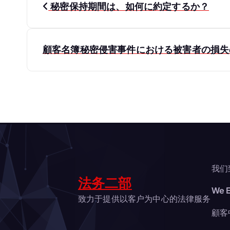
秘密保持期間は、如何に約定するか？
稿
ナ
顧客名簿秘密侵害事件における被害者の損
ビ
ゲ
ー
シ
我们
法务二部
We E
ョ
致力于提供以客户为中心的法律服务
顧客
ン