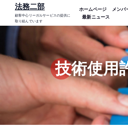
コ
法務二部
ホームページ
メンバ
ン
顧客中心リーガルサービスの提供に
最新ニュース
テ
取り組んでいます
ン
ツ
に
ス
キ
技術使用
ッ
プ