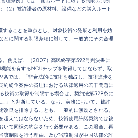
入管理条例」では、輸出ルートに対する制限の判断
；（2）被許諾者の原材料、設備などの購入ルート
護することを重点とし、対象技術の発展と利用を妨
などに関する制限条項に対して、一般的にその合理
例えば、（2007）高民終字第592号判決書に
I機能を有するMCUチップを取得してはならず、取
9条では、「非合法的に技術を独占し、技術進歩を
契約紛争案件の審理における法律適用の若干問題に
る技術の取得を制限する場合は、契約法第329条に
……」と判断している。なお、実務において、被許
術改良を排除することも、一般的に無効とされる。
を超えてはならないため、技術使用許諾契約では被
おいて同様の約定を行う必要がある。この場合、再
当該制限を行う理由、及び当該制限が中国法律の許