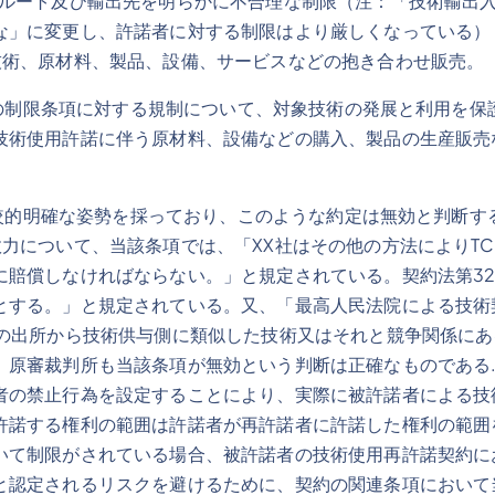
売ルート及び輸出先を明らかに不合理な制限（注：「技術輸出
な」に変更し、許諾者に対する制限はより厳しくなっている）
技術、原材料、製品、設備、サービスなどの抱き合わせ販売。
制限条項に対する規制について、対象技術の発展と利用を保
技術使用許諾に伴う原材料、設備などの購入、製品の生産販売
ている。
明確な姿勢を採っており、このような約定は無効と判断する。
力について、当該条項では、「XX社はその他の方法によりTC
に賠償しなければならない。」と規定されている。契約法第32
とする。」と規定されている。又、「最高人民法院による技術
の出所から技術供与側に類似した技術又はそれと競争関係にあ
。原審裁判所も当該条項が無効という判断は正確なものである
者の禁止行為を設定することにより、実際に被許諾者による技
許諾する権利の範囲は許諾者が再許諾者に許諾した権利の範囲
いて制限がされている場合、被許諾者の技術使用再許諾契約に
と認定されるリスクを避けるために、契約の関連条項において