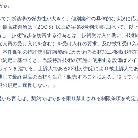
である。
て判断基準の弾力性が大きく、個別案件の具体的な状況に応
最高裁判所は（2003）民三終字第8号判決書において、以
独占し、技術進歩を妨害する行為とは、技術受け入れ側に、技術
な人員の受け入れを含む）を受け入れの要求、及び技術受け入
。本件係争の特許使用許諾契約にかかわる石材加工機械は特許
の約定に基づくと、当該特許技術の実施に使用する設備はメイ
ラインを建てる。上訴人であるXX社が約定により被上訴人で
通じて最終製品の石材を生産・販売することにある。従って、
法規の規定に違反しない。」
から言えば、契約ではできる限り禁止される制限条項を約定