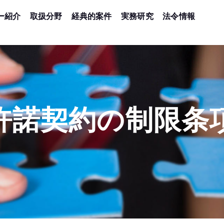
ー紹介
取扱分野
経典的案件
実務研究
法令情報
許諾契約の制限条