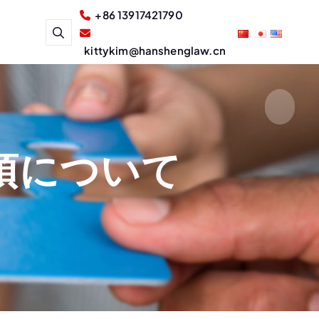
+86 13917421790
kittykim@hanshenglaw.cn
項について