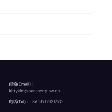
邮箱(Email)
：
kittykim@hanshenglaw.cn
电话(Tel)
：+86 13917421790