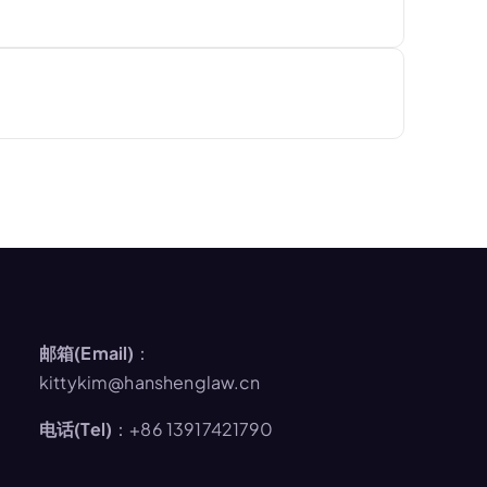
邮箱(Email)
：
kittykim@hanshenglaw.cn
电话(Tel)
：+86 13917421790