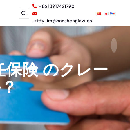
+86 13917421790
kittykim@hanshenglaw.cn
保険 のクレー
か？