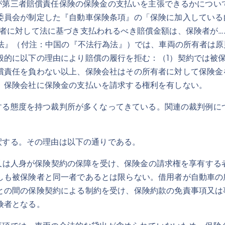
第三者賠償責任保険の保険金の支払いを主張できるかについ
委員会が制定した『自動車保険条項』の「保険に加入している
険者に対して法に基づき支払われるべき賠償金額は、保険者が…
任法』（付注：中国の『不法行為法』）では、車両の所有者は
般的に以下の理由により賠償の履行を拒む：（1）契約では被
償責任を負わない以上、保険会社はその所有者に対して保険金
、保険会社に保険金の支払いを請求する権利を有しない。
る態度を持つ裁判所が多くなってきている。関連の裁判例に
する。その理由は以下の通りである。
又は人身が保険契約の保障を受け、保険金の請求権を享有する
しも被保険者と同一者であるとは限らない。借用者が自動車の
との間の保険契約による制約を受け、保険約款の免責事項又は
保険者となる。