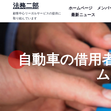
コ
法務二部
ホームページ
メンバ
ン
顧客中心リーガルサービスの提供に
最新ニュース
テ
取り組んでいます
ン
ツ
に
ス
キ
自動車の借用
ッ
プ
ム