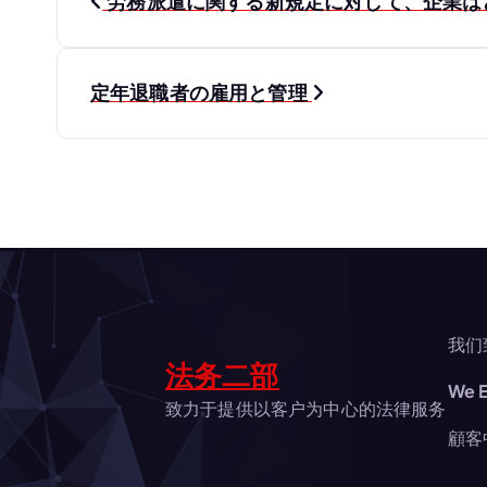
労務派遣に関する新規定に対して、企業は
稿
ナ
定年退職者の雇用と管理
ビ
ゲ
ー
シ
我们
法务二部
We E
ョ
致力于提供以客户为中心的法律服务
顧客
ン