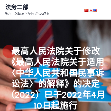
跳
法务二部
转
到
致力于提供以客户为中心的法律服务
内
容
最高人民法院关于修改
《最高人民法院关于适用
〈中华人民共和国民事诉
讼法〉的解释》的决定
（2022）已于2022年4月
10日起施行