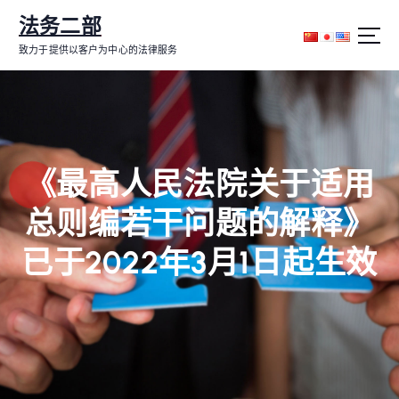
跳
法务二部
转
到
致力于提供以客户为中心的法律服务
内
容
《最高人民法院关于适用
总则编若干问题的解释》
已于2022年3月1日起生效