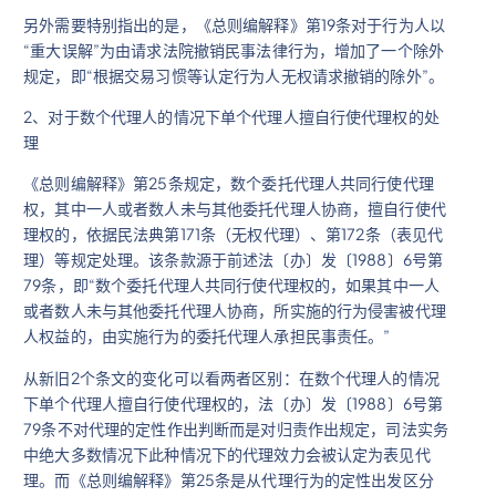
另外需要特别指出的是，《总则编解释》第19条对于行为人以
“重大误解”为由请求法院撤销民事法律行为，增加了一个除外
规定，即“根据交易习惯等认定行为人无权请求撤销的除外”。
2、对于数个代理人的情况下单个代理人擅自行使代理权的处
理
《总则编解释》第25条规定，数个委托代理人共同行使代理
权，其中一人或者数人未与其他委托代理人协商，擅自行使代
理权的，依据民法典第171条（无权代理）、第172条（表见代
理）等规定处理。该条款源于前述法〔办〕发〔1988〕6号第
79条，即“数个委托代理人共同行使代理权的，如果其中一人
或者数人未与其他委托代理人协商，所实施的行为侵害被代理
人权益的，由实施行为的委托代理人承担民事责任。”
从新旧2个条文的变化可以看两者区别：在数个代理人的情况
下单个代理人擅自行使代理权的，法〔办〕发〔1988〕6号第
79条不对代理的定性作出判断而是对归责作出规定，司法实务
中绝大多数情况下此种情况下的代理效力会被认定为表见代
理。而《总则编解释》第25条是从代理行为的定性出发区分