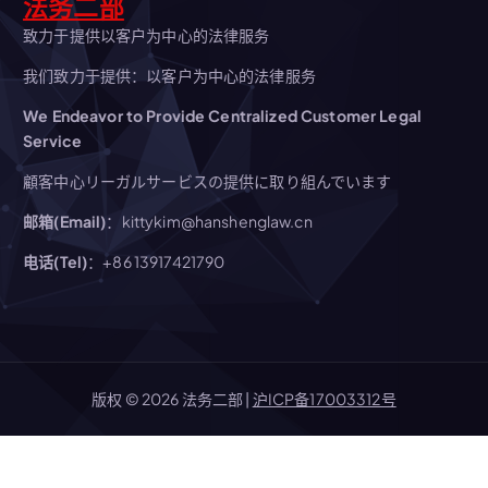
法务二部
致力于提供以客户为中心的法律服务
我们致力于提供：以客户为中心的法律服务
We Endeavor to Provide Centralized Customer Legal
Service
顧客中心リーガルサービスの提供に取り組んでいます
邮箱(Email)
：kittykim@hanshenglaw.cn
电话(Tel)
：+86 13917421790
版权 © 2026 法务二部 |
沪ICP备17003312号