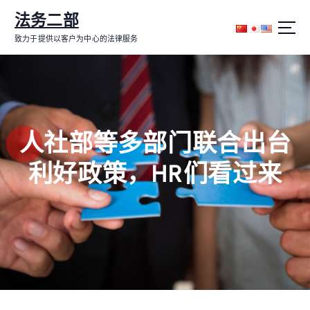
跳
法务二部
转
到
致力于提供以客户为中心的法律服务
内
容
人社部等多部门联合出台
利好政策，HR们看过来