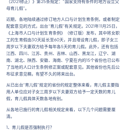
（2021修正）》第25条规定：“国家支持有条件的地方设立父
母育儿假”。
近期，各地陆续通过修订地方人口与计划生育条例，或者制定
配套意见的方式，出台“育儿假”有关规定。2021年11月25日，
《上海市人口与计划生育条例》（修订版）发布，其中将女职
工的生育假由30天延长至60天，并且增设育儿假，即子女三
周岁以下夫妻双方给予每年各5天的育儿假。此外，还有包括
江西、四川、江苏、贵州、吉林、山西、黑龙江，辽宁、湖
南、湖北、陕西、安徽、海南、宁夏在内的15个省份也已公布
了当地的人口计生条例修正案或配套意见。其他省份也先后公
布征求意见稿，有望不久的将来出台。
从已出台“育儿假”规定的省份的规定整体来看，育儿假主要指
用人单位应对子女三周岁以下夫妻双方给予一定天数的育儿
假，育儿假具体天数各地有别。
从各地已施行的育儿假相关规定来看，以下几个问题需要厘
清。
1、育儿假是否强制执行？