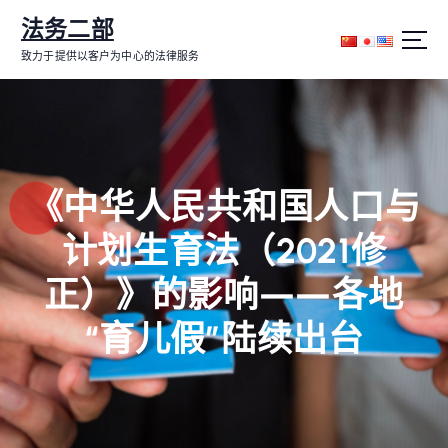
跳
法务二部
转
到
致力于提供以客户为中心的法律服务
内
容
《中华人民共和国人口与
计划生育法（2021修
正）》的影响——各地
“育儿假”陆续出台