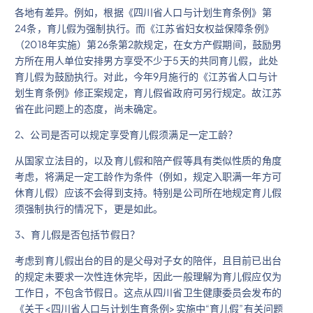
各地有差异。例如，根据《四川省人口与计划生育条例》第
24条，育儿假为强制执行。而《江苏省妇女权益保障条例》
（2018年实施）第26条第2款规定，在女方产假期间，鼓励男
方所在用人单位安排男方享受不少于5天的共同育儿假，此处
育儿假为鼓励执行。对此，今年9月施行的《江苏省人口与计
划生育条例》修正案规定，育儿假省政府可另行规定。故江苏
省在此问题上的态度，尚未确定。
2、公司是否可以规定享受育儿假须满足一定工龄？
从国家立法目的，以及育儿假和陪产假等具有类似性质的角度
考虑，将满足一定工龄作为条件（例如，规定入职满一年方可
休育儿假）应该不会得到支持。特别是公司所在地规定育儿假
须强制执行的情况下，更是如此。
3、育儿假是否包括节假日？
考虑到育儿假出台的目的是父母对子女的陪伴，且目前已出台
的规定未要求一次性连休完毕，因此一般理解为育儿假应仅为
工作日，不包含节假日。这点从四川省卫生健康委员会发布的
《关于<四川省人口与计划生育条例>实施中“育儿假”有关问题