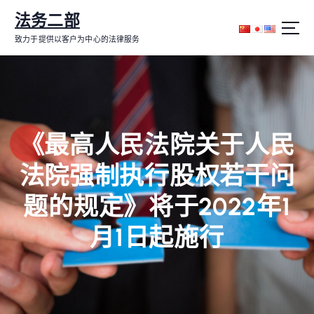
跳
法务二部
转
到
致力于提供以客户为中心的法律服务
内
容
《最高人民法院关于人民
法院强制执行股权若干问
题的规定》将于2022年1
月1日起施行