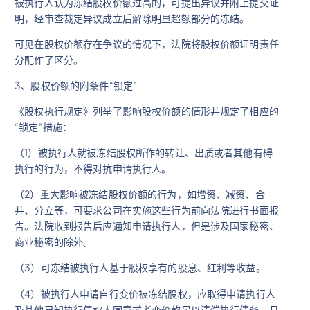
被执行人认为冻结股权价额过高的，可提出异议并附上提交证
明，经审查裁定异议成立后解除明显超额部分的冻结。
可见在股权价额存在争议的情况下，法院将股权价额证明责任
分配作了区分。
3、股权价额的附条件“锁定”
《股权执行规定》列举了影响股权价额的情形并规定了相应的
“锁定”措施：
（1）被执行人就被冻结股权所作的转让、出质或者其他有碍
执行的行为，不得对抗申请执行人。
（2）重大影响被冻结股权价额的行为，如增资、减资、合
并、分立等，可要求公司在实施这些行为前向法院进行书面报
告。法院收到报告后应通知申请执行人，但是涉及国家秘密、
商业秘密的除外。
（3）可冻结被执行人基于股权享有的股息、红利等收益。
（4）被执行人申请自行变价被冻结股权，应取得申请执行人
及其他已知执行债权人同意或者变价款足以清偿执行债务，且