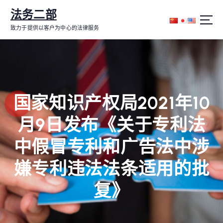
跳
法务二部
转
到
致力于提供以客户为中心的法律服务
内
容
国家知识产权局2021年10
月9日发布《关于专利法
中假冒专利和广告法中涉
嫌专利违法法条适用的批
复》