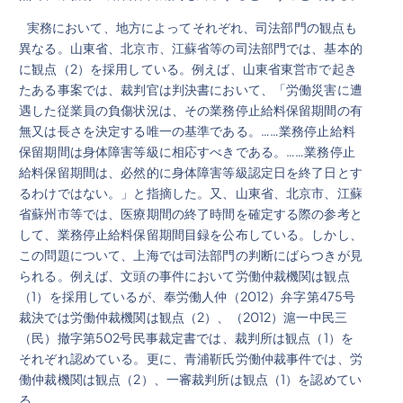
実務において、地方によってそれぞれ、司法部門の観点も
異なる。山東省、北京市、江蘇省等の司法部門では、基本的
に観点（2）を採用している。例えば、山東省東営市で起き
たある事案では、裁判官は判決書において、「労働災害に遭
遇した従業員の負傷状況は、その業務停止給料保留期間の有
無又は長さを決定する唯一の基準である。……業務停止給料
保留期間は身体障害等級に相応すべきである。……業務停止
給料保留期間は、必然的に身体障害等級認定日を終了日とす
るわけではない。」と指摘した。又、山東省、北京市、江蘇
省蘇州市等では、医療期間の終了時間を確定する際の参考と
して、業務停止給料保留期間目録を公布している。しかし、
この問題について、上海では司法部門の判断にばらつきが見
られる。例えば、文頭の事件において労働仲裁機関は観点
（1）を採用しているが、奉労働人仲（2012）弁字第475号
裁決では労働仲裁機関は観点（2）、（2012）滬一中民三
（民）撤字第502号民事裁定書では、裁判所は観点（1）を
それぞれ認めている。更に、青浦靳氏労働仲裁事件では、労
働仲裁機関は観点（2）、一審裁判所は観点（1）を認めてい
る。