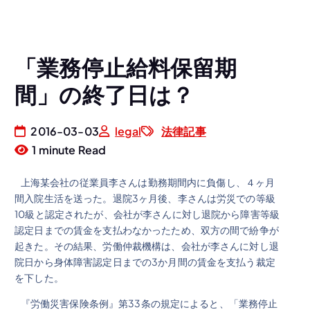
「業務停止給料保留期
間」の終了日は？
2016-03-03
legal
法律記事
1 minute Read
上海某会社の従業員李さんは勤務期間内に負傷し、４ヶ月
間入院生活を送った。退院3ヶ月後、李さんは労災での等級
10級と認定されたが、会社が李さんに対し退院から障害等級
認定日までの賃金を支払わなかったため、双方の間で紛争が
起きた。その結果、労働仲裁機構は、会社が李さんに対し退
院日から身体障害認定日までの3か月間の賃金を支払う裁定
を下した。
『労働災害保険条例』第33条の規定によると、「業務停止