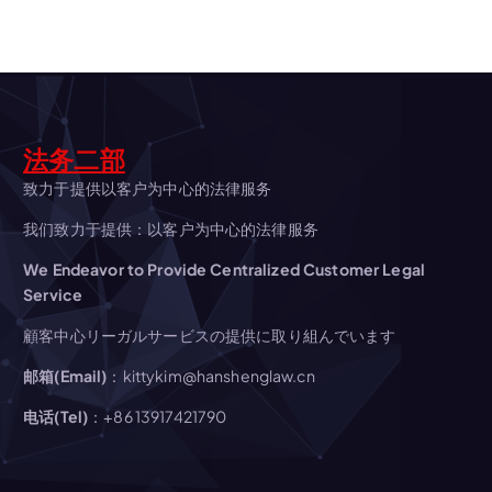
ゲ
ー
シ
ョ
法务二部
致力于提供以客户为中心的法律服务
ン
我们致力于提供：以客户为中心的法律服务
We Endeavor to Provide Centralized Customer Legal
Service
顧客中心リーガルサービスの提供に取り組んでいます
邮箱(Email)
：kittykim@hanshenglaw.cn
电话(Tel)
：+86 13917421790