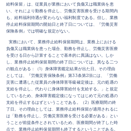
給料保留」は、従業員が業務において負傷又は職業病を患
い、それにより勤務を停止し、労働災害医療を受ける期間内
も、給料福利待遇が変わらない福利制度である。但し、業務
停止給料保留期間の開始日と終了日については、『労働災害
保険条例』では明確な規定がない。
実務において、業務停止給料保留期間は、業務上における
負傷又は職業病を患った場合、勤務を停止し、労働災害医療
を受ける日から計算することで基本的に異議はない。しか
し、業務停止給料保留期間の終了日については、異なる二つ
の観点がある：（1）身体障害鑑定結果が出た日。その理由
としては、『労働災害保険条例』第33条第2項には、「労働
災害に遭遇した従業員の身体障害等級確定後は、元の処遇の
支給を停止し、代わりに身体障害給付を支給する。」と規定
しているため、身体障害鑑定後になってはじめて元の処遇の
支給を停止するはずということである。（2）医療期間の終
了日。その理由としては、業務停止給料保留が適用されるに
は「勤務を停止し、労働災害医療を受ける必要がある」とい
うことが前提条件とされているため、医療期間が終了した時
点で、業務停止給料保留期間も終了するということである。