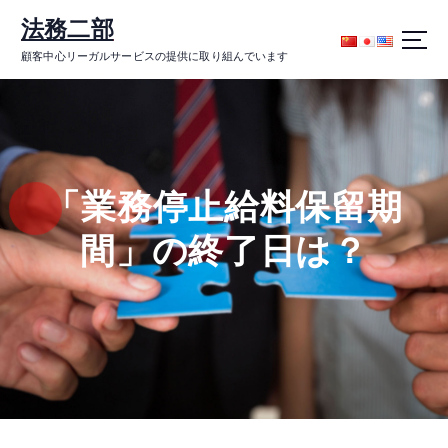
コ
法務二部
ン
テ
顧客中心リーガルサービスの提供に取り組んでいます
ン
ツ
に
ス
キ
ッ
「業務停止給料保留期
プ
間」の終了日は？