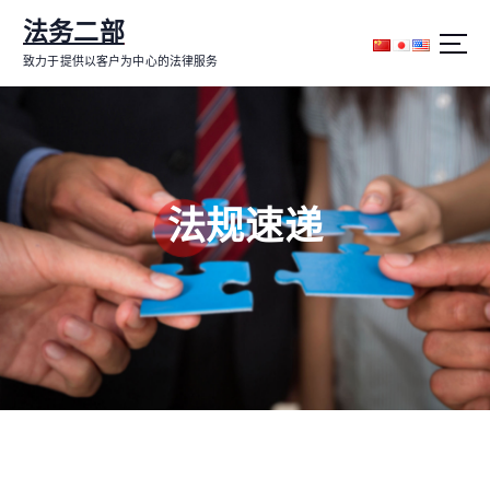
跳
法务二部
转
到
致力于提供以客户为中心的法律服务
内
容
法规速递