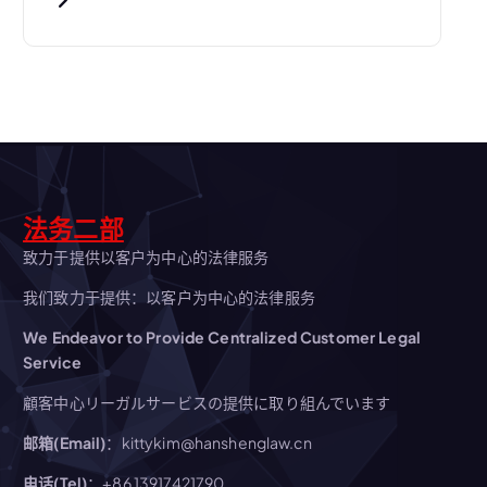
航
法务二部
致力于提供以客户为中心的法律服务
我们致力于提供：以客户为中心的法律服务
We Endeavor to Provide Centralized Customer Legal
Service
顧客中心リーガルサービスの提供に取り組んでいます
邮箱(Email)
：kittykim@hanshenglaw.cn
电话(Tel)
：+86 13917421790