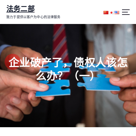
跳
法务二部
转
到
致力于提供以客户为中心的法律服务
内
容
企业破产了，债权人该怎
么办？（一）