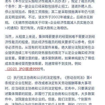
发布《本市企业实施经济性裁减人员办法》，规定了裁员的两
个条件：其一是企业已经采取包括停止招工、清退外聘人员、
停止加班加点、降低工资措施；其二是采取措施满半年仍亏损
且无明显好转。不过，该文件于2002年被废止，后续亦无新
规。《无锡市劳动局关于印发<企业经济性裁减人员实施办法
>的通知》现行有效，内容大致和上海相仿。
当然 ，从程度上来说，集体降薪要求的经营困难不需要达到经
济性裁员的程度，因此经济性裁员的相关要求可以参考，但并
非必须符合。从现有的司法案件来看，绝大部分法院支持在企
业提供连续三年亏损的财务报告的情况下认定企业确实经济效
益变差。需要注意的是，诸多案例表明，如果单纯是为了降低
成本改善经营而整体降薪，则通常得不到支持，例如
（2021）沪01民终9999
号。
（2）执行民主协商和公示的法定程序。《劳动合同法》第4
条规定企业在制定、修改或者决定有关劳动报酬等重大事项
时，应当经民主协商和公示的法定程序。实务中，只要满足前
述集体降薪的前提，并履行了民主协商和公示程序，大多数案
件中，法院是会支持企业的。但是，我们注意到，个别案件
中，法院仍认为应当取得员工的个人同意，例如（2021）京