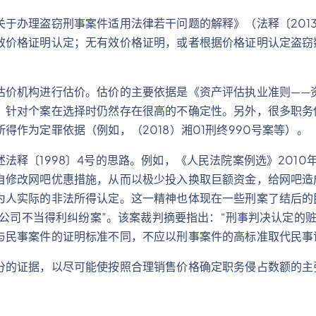
于办理盗窃刑事案件适用法律若干问题的解释》（法释〔2013
效价格证明认定；无有效价格证明，或者根据价格证明认定盗窃
估价机构进行估价。估价的主要依据是《资产评估执业准则——
，针对个案在选择时仍然存在很高的不确定性。另外，很多职务
作为定罪依据（例如，（2018）湘01刑终990号案等）。
释〔1998〕4号的思路。例如，《人民法院案例选》2010年
自修改网吧优惠措施，从而以极少投入换取巨额资金，给网吧造
为人实际的非法所得认定。这一精神也体现在一些刑案了结后的
有限公司不当得利纠纷案”。该案裁判摘要指出：“刑事判决认定
与民事案件的证明标准不同，不应以刑事案件的高标准取代民事
分的证据，以尽可能使按照合理销售价格确定职务侵占数额的主