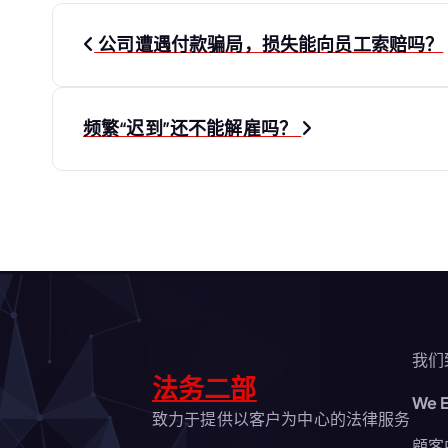
文
公司遭遇付款骗局，损失能向员工索赔吗？
章
导
频繁“迟到”还不能解雇吗？
航
我们
法务二部
We E
致力于提供以客户为中心的法律服务
顧客