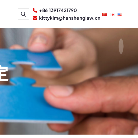
+86 13917421790
kittykim@hanshenglaw.cn
定