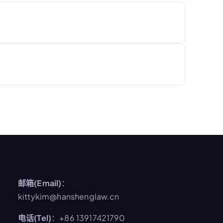
邮箱(Email)
：
kittykim@hanshenglaw.cn
电话(Tel)
：+86 13917421790