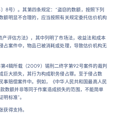
〕8号）。其第四条规定：“盗窃的数额，按照下列
数额明显不合理的，应当按照有关规定委托估价机构
资产评估方法》，其中列明了市场法，收益法和成本
侵占案件中，物品已被消耗或处理，导致估价机构无
第4辑所载（2009）锡刑二终字第92号案件的裁判
成巨大损失，其行为构成职务侵占罪。至于侵占数
民事赔偿案件中。例如，《中华人民共和国最高人民
的赃款数额并非等同于作案造成损失的范围，不能简单
证明标准”。
张获得支持。