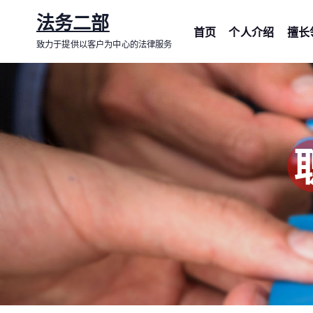
跳
法务二部
转
首页
个人介绍
擅长
致力于提供以客户为中心的法律服务
到
内
容