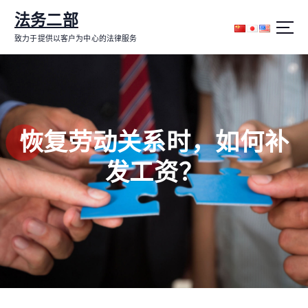
跳
法务二部
转
到
致力于提供以客户为中心的法律服务
内
容
恢复劳动关系时，如何补
发工资？