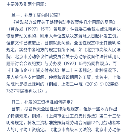
主要涉及到两个问题：
其一，补发工资何时起算？
《劳动部办公厅关于处理劳动争议案件几个问题的复函》
（劳办发〔1997〕15号）曾规定：仲裁委员会裁决或法院判决
恢复劳动关系的，则用人单位应从决定解除之日起补发工资。
但该文件已被废止，目前就此问题，全国性规定中无其他明确
规定。实务中各地方的规定有所不同，如《北京市高级人民法
院、北京市劳动争议仲裁委员会关于劳动争议案件法律适用问
题研讨会会议纪要》与劳办发〔1997〕15号持同样观点，而
《上海市企业工资支付办法》第二十三条规定，此种情况下，
用人单位应支付调解、仲裁和诉讼期间的工资，实务中，上海
法院也是据此裁判的（例如，上海二中院（2016）沪02民终
7627号民事判决书）。
其二，补发的工资标准如何确定？
目前，尽管尚无全国性法律法规规定，但是一些地方作出
了特别规定。例如，《上海市企业工资支付办法》第二十三条
明确规定，补发工资标准按照解除劳动合同前12个月劳动者本
人的月平均工资确定。《北京市高级人民法院、北京市劳动争