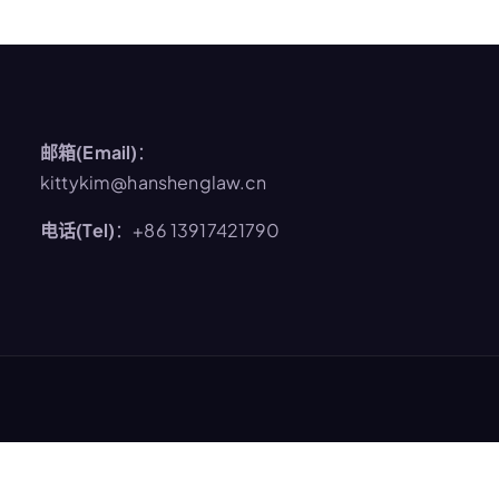
邮箱(Email)
：
kittykim@hanshenglaw.cn
电话(Tel)
：+86 13917421790