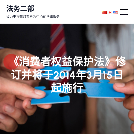
跳
法务二部
转
到
致力于提供以客户为中心的法律服务
内
容
《消费者权益保护法》修
订并将于2014年3月15日
起施行