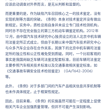
应该启动调查对外界而言，是无从判断和监督的。
而更重要的是，作为缺陷汽车召回核心之一的技术鉴定，没有
实现机制等方面的突破。《条例》本身对技术鉴定并没有做出
新规定。实务中，质检总局自身并未设立专门技术检测机构，
同时亦不存在完全独立的第三方机动车辆鉴定机构。2012 年
12 月，由中国汽车技术研究中心独资设立的法人北京中机车辆
司法鉴定所正式成立，但由于长期以来中国汽车技术研究中心
与众多汽车企业存在合作关系，其旗下的北京中机车辆司法鉴
定所的独立性和公正性难免受到质疑。同时，一个比较客观的
事实是我国尚缺乏车辆司法鉴定配套标准，目前车辆司法鉴定
主要参照汽车相关技术标准以及交通事故相关鉴定标准，如
《交通事故车辆安全技术检验鉴定》（GA/T642-2006）
等。
此外，《条例》对于多部门间的汽车产品相关信息共享机制等
也未作具体规定，止于框架性规定。
因此，目前来看，《条例》的实施虽然可能在一定程度上促使
相关汽车企业加强质量管理，但并不可能产生深刻影响。