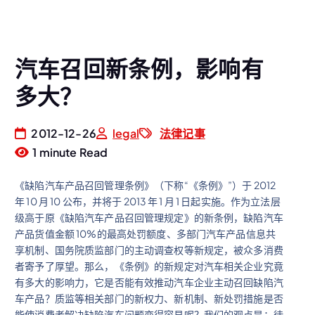
汽车召回新条例，影响有
多大？
2012-12-26
legal
法律记事
1 minute Read
《缺陷汽车产品召回管理条例》（下称“《条例》”）于 2012
年 10 月 10 公布，并将于 2013 年 1 月 1 日起实施。作为立法层
级高于原《缺陷汽车产品召回管理规定》的新条例，缺陷汽车
产品货值金额 10%的最高处罚额度、多部门汽车产品信息共
享机制、国务院质监部门的主动调查权等新规定，被众多消费
者寄予了厚望。那么，《条例》的新规定对汽车相关企业究竟
有多大的影响力，它是否能有效推动汽车企业主动召回缺陷汽
车产品？质监等相关部门的新权力、新机制、新处罚措施是否
能使消费者解决缺陷汽车问题变得容易呢？我们的观点是：徒