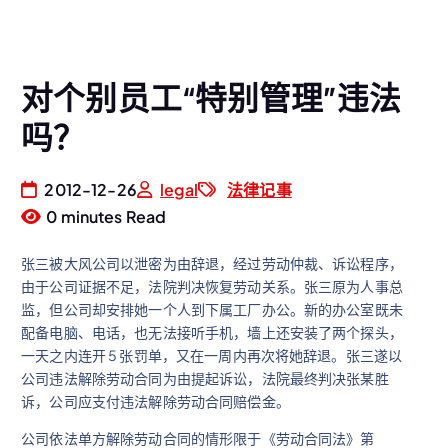
对个别员工“特别管理”违法
吗？
2012-12-26
legal
法律记事
0 minutes Read
张三被大风公司以泄密为由辞退，经过劳动仲裁、诉讼程序，
由于公司证据不足，法院判决恢复劳动关系。张三原为人事总
监，但公司却安排她一个人到下属工厂办公。新的办公室既未
配备电脑、电话，也无法接听手机，墙上还安装了两个探头，
一天之内连开 5 张罚单，又在一周内再次将她辞退。张三遂以
公司违法解除劳动合同为由提起诉讼，法院最终判决张某胜
诉，公司应支付违法解除劳动合同赔偿金。
公司依法单方解除劳动合同的情形限于《劳动合同法》第