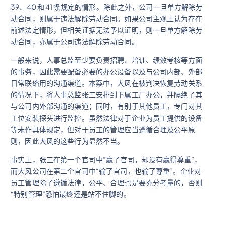
39、40 和 41 条规定的情形。除此之外，公司一旦单方解除劳
动合同，则属于违法解除劳动合同。如果公司主观上认为存在
前述法定情形，但相关证据无法予以证明，则一旦单方解除劳
动合同，亦属于公司违法解除劳动合同。
一般来说，人事总监至少要负责招聘、培训、绩效考核等方面
的事务，因此需要配备必要的办公设备以及与公司内部、外部
日常联络用的沟通渠道。本案中，大风在被判决恢复劳动关系
的情况下，将人事总监张三安排到下属工厂办公，并隔绝了其
与公司内外部沟通的渠道；同时，有别于其他员工，专门对其
工位安装探头进行监控。虽然法律对于企业为员工提供的设备
等未作具体规定，但对于员工的管理应当遵循合理及公平原
则，因此大风的这些行为显然不当。
事实上，张三在第一个官司中“赢了官司，却没有赢得尊重”，
而大风公司在第二个官司中“输了官司，也输了尊重”。企业对
员工管理除了遵循法律，公平、合理也是要充分考量的，否则
“特别管理”恐怕最终还是站不住脚的。