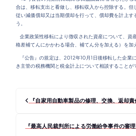
合は、移転支出と看做し、移転収入から控除する。但
従い減価償却又は当期償却を行って、償却費を計上す
う。
企業政策性移転により徴収された資産について、資産
格差補てんにかかわる場合、補てん分を加える）を加
『公告』の規定は、2012年10月1日後移転した企業
き主管の税務機関と税金計上について相談することが
投
『自家用自動車製品の修理、交換、返却責
稿
ナ
『最高人民裁判所による労働紛争事件の審理