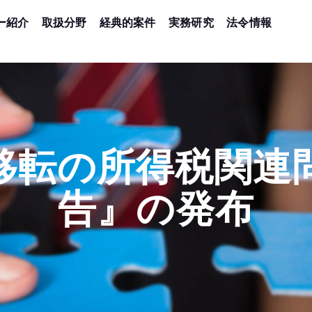
ー紹介
取扱分野
経典的案件
実務研究
法令情報
移転の所得税関連
告』の発布