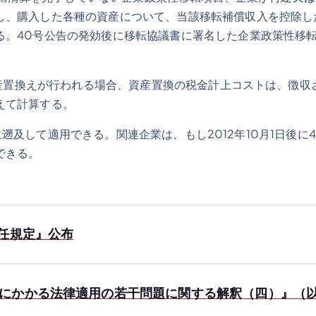
し、購入した各種の資産について、当該移転補償収入を控除し
る。40号公告の発効後に移転協議書に署名した企業政策性移転
置換えが行われる場合、資産置換の税金計上コストは、徴収
えて計算する。
に遡及して適用できる。関連企業は、もし2012年10月1日後
できる。
任規定』公布
にかかる法律適用の若干問題に関する解釈（四）』（