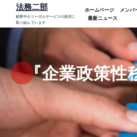
コ
法務二部
ホームページ
メンバ
ン
顧客中心リーガルサービスの提供に
最新ニュース
テ
取り組んでいます
ン
ツ
に
ス
キ
『企業政策性
ッ
プ