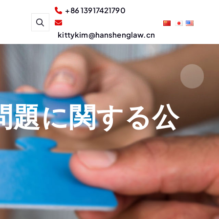
+86 13917421790
kittykim@hanshenglaw.cn
問題に関する公