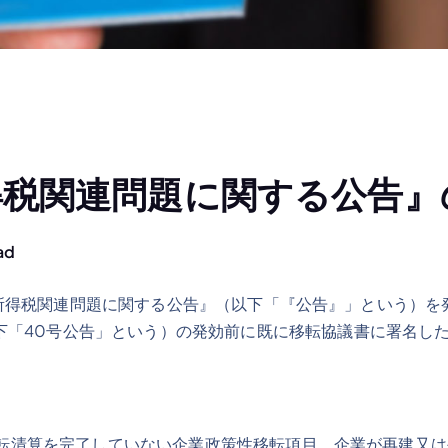
得税関連問題に関する公告』
ad
の所得税関連問題に関する公告』（以下「『公告』」という）を発
下「40号公告」という）の発効前に既に移転協議書に署名し
。
転清算を完了していない企業政策性移転項目、企業が再建又は