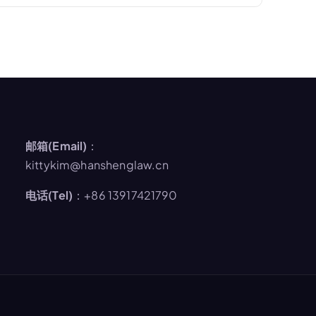
邮箱(Email)
：
kittykim@hanshenglaw.cn
电话(Tel)
：+86 13917421790