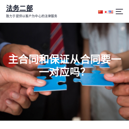
跳
法务二部
转
到
致力于提供以客户为中心的法律服务
内
容
主合同和保证从合同要一
一对应吗？