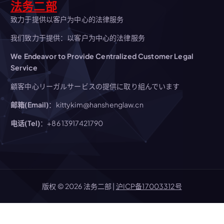
法务二部
致力于提供以客户为中心的法律服务
我们致力于提供：以客户为中心的法律服务
We Endeavor to Provide Centralized Customer Legal
Service
顧客中心リーガルサービスの提供に取り組んでいます
邮箱(Email)
：kittykim@hanshenglaw.cn
电话(Tel)
：+86 13917421790
版权 © 2026 法务二部 |
沪ICP备17003312号