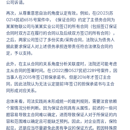
公司诉请。
再次，从尊重意思自治的角度认定有效。例如，在(2023)苏
0214民初6515号案件中，《保证合同》约定了主债务合同为
某某物联公司与某某实业公司签订的所有合同（包括签订保证
合同时双方正在履行的合同以及后续双方签订的所有合同），
之后，两家公司签订了多份买卖/采购合同，法院认为债务人
据此要求保证人对上述债务承担连带责任符合法律及合同约
定，予以支持。
此外，在主从合同的关系角度分析关联度时，法院还可能考虑
主从合同的签署时间。在 (2022)豫0527民初2289号案件，因
当事人在2015年签订担保承诺书，但是2016年才签订主合
同，因此法院认为无法认定提前1年签订的担保承诺书与主合
同形成对应关系。
总体来看，司法实践尚未形成统一的裁判规则，需要法官依赖
个案情况分析判断。因为保证合同具有从属性，前述的一些问
题容易导致主合同难以确定，进而导致保证人对于所保证的内
容和范围难以确定且可能缺乏预判。因此，对企业而言，保险
起见，还是应当尽量避免此类有争议的保证方式。若因特殊原