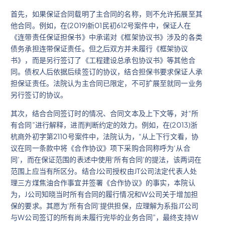
首先，如果保证合同载明了主合同的名称，则不允许拓展至其
他合同。例如，在(2019)新01民初612号案件中，保证人在
《连带责任保证担保书》中承诺对《框架协议书》涉及的各类
债务承担连带保证责任。但之后双方并未履行《框架协议
书》，而是另行签订了《工程建设总承包协议书》等其他合
同。债权人后依据后续签订的协议，结合担保书要求保证人承
担保证责任。法院认为主合同已限定，不可扩展至就同一业务
另行签订的协议。
其次，结合合同签订时的情况、合同文本及上下文等，对“所
有合同”进行解释，进而判断约定的效力。例如，在(2013)浙
杭商外初字第2110号案件中，法院认为，“从上下行文看，协
议在同一条款中将《合作协议》项下采购合同称呼为‘从合
同’，而在保证范围的表述中使用‘所有合同’的提法，该两词在
范围上应当有所区分。结合J公司授权由JT公司法定代表人处
理三方煤焦油合作事宜并签署《合作协议》的事实，本院认
为，J公司知晓当时所有合同的履行情况和W公司关于增加担
保的要求。其愿为‘所有合同’提供担保，应理解为系指JT公司
与W公司签订的所有尚未履行完毕的业务合同”，最终支持W