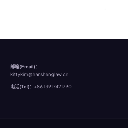
邮箱(Email)
：
kittykim@hanshenglaw.cn
电话(Tel)
：+86 13917421790