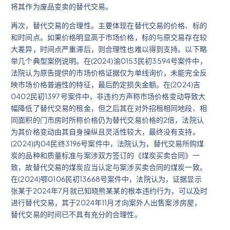
将其作为废品变卖的替代交易。
再次，替代交易的合理性。主要体现在替代交易的价格、标的
和时间点。如果价格明显高于市场价格，标的与原交易存在较
大差异，时间点严重滞后，则合理性也难以得到支持。以下略
举几个典型案例说明。在(2024)渝0153民初3594号案件中，
法院认为原告提供的市场价格证据仅为单线询价，未能完全反
映市场价格普遍性的特征，最后酌定损失金额。在(2024)吉
0402民初1397号案件中，非违约方声称市场价格变动导致大
幅降低了替代交易的租金，但之后其在对外招租相同地段、相
同面积的门市房时所称价格仍为替代交易价格的2倍，法院认
为其价格变动由其自身操纵且灵活性较大，最终没有支持。
(2024)内04民终3196号案件中，法院认为，替代交易所购煤
炭的品种和质量标准与案涉双方签订的《煤炭买卖合同》一
致，故替代交易的煤炭应当认定与案涉买卖合同的煤炭一致。
在(2024)鄂0106民初13668号案件中，法院认为，证据显示
张某于2024年7月就已知晓熊某某的根本违约行为，可以及时
进行替代交易，其于2024年11月才向案外人出售案涉房屋，
替代交易的时间已不具有充分的合理性。