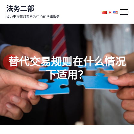
跳
法务二部
转
到
致力于提供以客户为中心的法律服务
内
容
替代交易规则在什么情况
下适用？