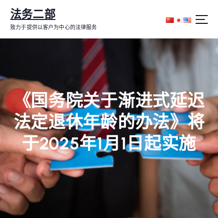
跳
法务二部
转
到
致力于提供以客户为中心的法律服务
内
容
《国务院关于渐进式延迟
法定退休年龄的办法》将
于2025年1月1日起实施