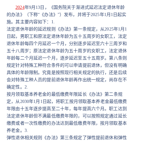
2024
年
9
月
13
日，《国务院关于渐进式延迟法定退休年龄
的办法》（下称“《办法》”）发布，并将于
2025
年
1
月
1
日起实
施。其主要内容如下：
1.
法定退休年龄的延迟规则
《办法》第一条规定，从
2025
年
1
月
1
日起，男职工和原法定退休年龄为五十五周岁的女职工，法定
退休年龄每四个月延迟一个月，分别逐步延迟至六十三周岁和
五十八周岁；原法定退休年龄为五十周岁的女职工，法定退休
年龄每二个月延迟一个月，逐步延迟至五十五周岁。
第八条则
规定针对特殊工种符合条件的可以申请提前退休，但没有明确
具体的年龄限制。究竟是按照现行相关规定的执行，还是后续
会对特殊工种人员的提前退休年龄再作出统一规定，尚存在不
确定性。
2.
按月领取基本养老金的最低缴费年限延长
《办法》第二条规
定，从
2030
年
1
月
1
日起，将职工按月领取基本养老金最低缴费
年限由十五年逐步提高至二十年，每年提高六个月。职工达到
法定退休年龄但不满最低缴费年限的，可以按照规定通过延长
缴费或者一次性缴费的办法达到最低缴费年限，按月领取基本
养老金。
3.
弹性退休相关规则
《办法》第三条规定了弹性提前退休和弹性