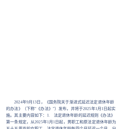
2024
年
9
月
13
日，《国务院关于渐进式延迟法定退休年龄
的办法》（下称“《办法》”）发布，并将于
2025
年
1
月
1
日起实
施。其主要内容如下：
1.
法定退休年龄的延迟规则
《办法》
第一条规定，从
2025
年
1
月
1
日起，男职工和原法定退休年龄为
五十五周岁的女职工，法定退休年龄每四个月延迟一个月，分