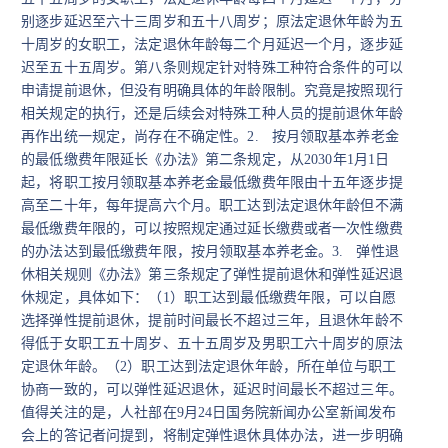
别逐步延迟至六十三周岁和五十八周岁；原法定退休年龄为五
十周岁的女职工，法定退休年龄每二个月延迟一个月，逐步延
迟至五十五周岁。
第八条则规定针对特殊工种符合条件的可以
申请提前退休，但没有明确具体的年龄限制。究竟是按照现行
相关规定的执行，还是后续会对特殊工种人员的提前退休年龄
再作出统一规定，尚存在不确定性。
2.
按月领取基本养老金
的最低缴费年限延长
《办法》第二条规定，从
2030
年
1
月
1
日
起，将职工按月领取基本养老金最低缴费年限由十五年逐步提
高至二十年，每年提高六个月。职工达到法定退休年龄但不满
最低缴费年限的，可以按照规定通过延长缴费或者一次性缴费
的办法达到最低缴费年限，按月领取基本养老金。
3.
弹性退
休相关规则
《办法》第三条规定了弹性提前退休和弹性延迟退
休规定，具体如下：
（
1
）职工达到最低缴费年限，可以自愿
选择弹性提前退休，提前时间最长不超过三年，且退休年龄不
得低于女职工五十周岁、五十五周岁及男职工六十周岁的原法
定退休年龄。
（
2
）职工达到法定退休年龄，所在单位与职工
协商一致的，可以弹性延迟退休，延迟时间最长不超过三年。
值得关注的是，人社部在
9
月
24
日国务院新闻办公室新闻发布
会上的答记者问提到，将制定弹性退休具体办法，进一步明确