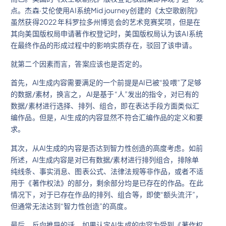
点。杰森·艾伦使用AI系统Mid journey创建的《太空歌剧院》
虽然获得2022 年科罗拉多州博览会的艺术竞赛奖项，但是在
其向美国版权局申请著作权登记时，美国版权局认为该AI系统
在最终作品的形成过程中的影响实质存在，驳回了该申请。
就第二个因素而言，答案应该也是否定的。
首先，AI生成内容需要满足的一个前提是AI已被“投喂”了足够
的数据/素材，换言之， AI是基于“人”发出的指令，对已有的
数据/素材进行选择、排列、组合，即在表达手段方面类似汇
编作品。但是，AI生成的内容显然不符合汇编作品的定义和要
求。
其次，从AI生成的内容是否达到智力性创造的高度考虑。如前
所述，AI生成内容是对已有数据/素材进行排列组合，排除单
纯线条、事实消息、图表公式、法律法规等非作品，或者不适
用于《著作权法》的部分，剩余部分均是已存在的作品。在此
情况下，对于已存在作品的排列、组合等，即使“额头流汗”，
但通常无法达到“智力性创造”的高度。
最后，反向推导的话，如果认定AI生成的内容为受到《著作权