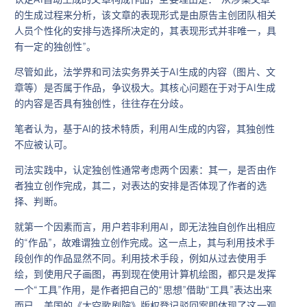
的生成过程来分析，该文章的表现形式是由原告主创团队相关
人员个性化的安排与选择所决定的，其表现形式并非唯一，具
有一定的独创性”。
尽管如此，法学界和司法实务界关于AI生成的内容（图片、文
章等）是否属于作品，争议极大。其核心问题在于对于AI生成
的内容是否具有独创性，往往存在分歧。
笔者认为，基于AI的技术特质，利用AI生成的内容，其独创性
不应被认可。
司法实践中，认定独创性通常考虑两个因素：其一，是否由作
者独立创作完成，其二，对表达的安排是否体现了作者的选
择、判断。
就第一个因素而言，用户若非利用AI，即无法独自创作出相应
的“作品”，故难谓独立创作完成。这一点上，其与利用技术手
段创作的作品显然不同。利用技术手段，例如从过去使用手
绘，到使用尺子画图，再到现在使用计算机绘图，都只是发挥
一个“工具”作用，是作者把自己的“思想”借助“工具”表达出来
而已。美国的《太空歌剧院》版权登记驳回案即体现了这一观