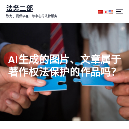
跳
法务二部
转
到
致力于提供以客户为中心的法律服务
内
容
AI生成的图片、文章属于
著作权法保护的作品吗？