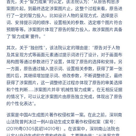
首先，关于“智力成果”的认定，该法院认为：“从原告构思涉
案图片起，到最终选定涉案图片止，这整个过程来看，原告进
行了一定的智力投入，比如设计人物的呈现方式、选择提示
词、安排提示词的顺序、设置相关的参数、选定哪个图片符合
预期等等。涉案图片体现了原告的智力投入，故涉案图片具备
了‘智力成果’要件。”
其次，关于 “独创性”，该法院认定的理由是：“原告对于人物
及其呈现方式等画面元素通过提示词进行了设计，对于画面布
局构图等通过参数进行了设置，体现了原告的选择和安排。另
一方面，原告通过输入提示词、设置相关参数，获得了第一张
图片后，其继续增加提示词、修改参数，不断调整修正，最终
获得了涉案图片，这一调整修正过程亦体现了原告的审美选择
和个性判断……涉案图片并非‘机械性智力成果’。在无相反证据
的情况下，可以认定涉案图片由原告独立完成，体现出了原告
的个性化表达”。
该案是中国AI生成图片著作权侵权第一案。在此之前，深圳南
山法院曾判决过一例AI自动生成文章著作权侵权案（案号：
(2019)粤0305民初14010号）。在该案中，深圳南山法院也
认定AI自动生成的文章构成作品，主要理由是：“从涉案文章