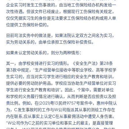
企业实习时发生工伤事故的，由当地工伤保险经办机构发给一
次性待遇。但该文件已经废止，根据现行工伤保险有关规定，
仅仅凭据实习生的身份是无法要求工伤保险经办机构或用人单
位提供工伤保险补偿的。
目前司法实务中的做法是，如果法院认定双方之间名为实习，
实为劳动关系的，由单位承担工伤保险补偿责任。
如果未认定劳动关系的，则分为两种情形：
其一，由学校安排进行实习的情形。《安全生产法》第28条
第3款中规定，“生产经营单位接收中等职业学校、高等学校学
生实习的，应当对实习学生进行相应的安全生产教育和培训，
提供必要的劳动防护用品。学校应当协助生产经营单位对实习
学生进行安全生产教育和培训”。因此，个案中，需要对单位
和学校的义务履行情况进行确认，从而判断是否应担责以及担
责比例。例如，在(2021)粤13民终9757号案件中，惠州中院认
为，C发生事故时的工作与W公司指派其从事的测绘工作存在
内在联系,应从事实上认定C在从事雇佣活动中遭受人身伤害。
“W公司作为C之前的实习单位和事实上的雇主，是直接管理