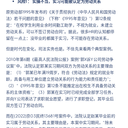
风险1： 实操不当，实习可能被认定为劳动关系
原劳动部1995年发布的《关于贯彻执行〈中华人民共和国劳动
法〉若干问题的意见》（下称“《1995年意见》”）第12条规
定：“在校学生利用业余时间勤工助学，不视为就业，未建立
劳动关系，可以不签订劳动合同”。据此，很多HR的认知都停
留在一点上：没毕业的都属于实习，不可能存在劳动关系。
但是时代在变化，司法实务也是。不信先来看两个典型案例。
2010年第6期《最高人民法院公报》案例“郭X诉Y公司劳动争
议案”中，法院认定郭某实习期间双方为劳动关系的主要理由
是：（1）“郭某已年满19周岁，符合《劳动法》规定的就业年
龄，具备与用工单位建立劳动关系的行为能力和责任能力”；
（2）“《1995年意见》第12条不能推定出在校生不具备劳动关
系的主体资格”；（3）郭某在实习时已经完成全部学习任务，
并向Y公司表达了求职就业愿望，进行了求职登记，其毕业后
双方签订了劳动合同。
而在(2022)京03民终13681号案件中，法院认定赵某毕业前的
实习属于劳动关系，其主要理由是，本案中实习期间，“除未