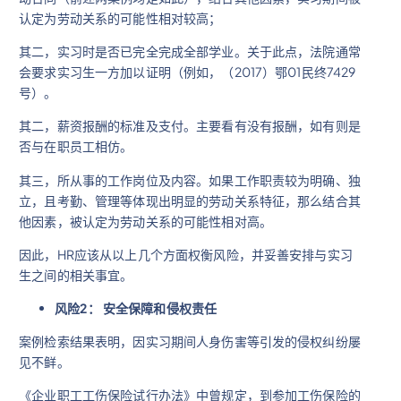
认定为劳动关系的可能性相对较高；
其二，实习时是否已完全完成全部学业。关于此点，法院通常
会要求实习生一方加以证明（例如，（2017）鄂01民终7429
号）。
其二，薪资报酬的标准及支付。主要看有没有报酬，如有则是
否与在职员工相仿。
其三，所从事的工作岗位及内容。如果工作职责较为明确、独
立，且考勤、管理等体现出明显的劳动关系特征，那么结合其
他因素，被认定为劳动关系的可能性相对高。
因此，HR应该从以上几个方面权衡风险，并妥善安排与实习
生之间的相关事宜。
风险2： 安全保障和侵权责任
案例检索结果表明，因实习期间人身伤害等引发的侵权纠纷屡
见不鲜。
《企业职工工伤保险试行办法》中曾规定，到参加工伤保险的