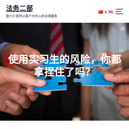
跳
法务二部
转
到
致力于提供以客户为中心的法律服务
内
容
使用实习生的风险，你都
拿捏住了吗？