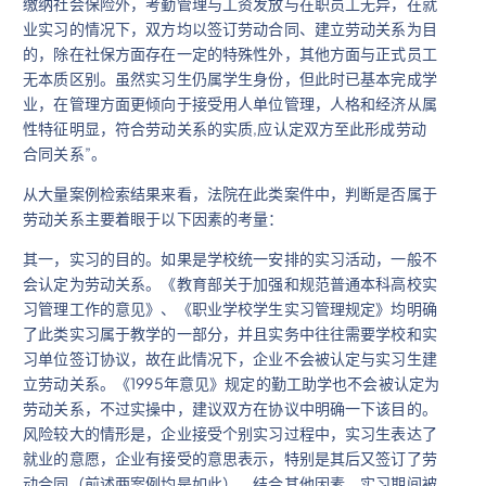
缴纳社会保险外，考勤管理与工资发放与在职员工无异，在就
业实习的情况下，双方均以签订劳动合同、建立劳动关系为目
的，除在社保方面存在一定的特殊性外，其他方面与正式员工
无本质区别。虽然实习生仍属学生身份，但此时已基本完成学
业，在管理方面更倾向于接受用人单位管理，人格和经济从属
性特征明显，符合劳动关系的实质,应认定双方至此形成劳动
合同关系”。
从大量案例检索结果来看，法院在此类案件中，判断是否属于
劳动关系主要着眼于以下因素的考量：
其一，实习的目的。如果是学校统一安排的实习活动，一般不
会认定为劳动关系。《教育部关于加强和规范普通本科高校实
习管理工作的意见》、《职业学校学生实习管理规定》均明确
了此类实习属于教学的一部分，并且实务中往往需要学校和实
习单位签订协议，故在此情况下，企业不会被认定与实习生建
立劳动关系。《1995年意见》规定的勤工助学也不会被认定为
劳动关系，不过实操中，建议双方在协议中明确一下该目的。
风险较大的情形是，企业接受个别实习过程中，实习生表达了
就业的意愿，企业有接受的意思表示，特别是其后又签订了劳
动合同（前述两案例均是如此），结合其他因素，实习期间被