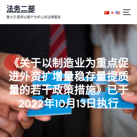
跳
法务二部
转
到
致力于提供以客户为中心的法律服务
内
容
《关于以制造业为重点促
进外资扩增量稳存量提质
量的若干政策措施》已于
2022年10月13日执行