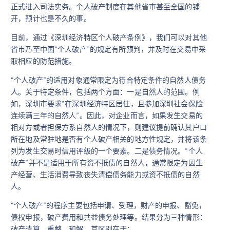
正式进入司法实务。个人破产制度在其他省市甚至全国的铺
开，预计也是不久的事。
目前，通过《深圳经济特区个人破产条例》，我们可以对其他
省市乃至中国“个人破产”的规定有所预判，并及时在交易中采
取相应的防范措施。
“个人破产”的适用对象通常限定为符合特定条件的自然人债务
人。关于特定条件，包括两个方面：一是自然人的范围。例
如，深圳市要求“在深圳经济特区居住，且参加深圳社会保险
连续满三年的自然人”。因此，对企业而言，如果发生交易的
相对方或者担保方系自然人的情况下，则建议提前确认其户口
所在地及常驻地是否有个人破产相关的地方性规定，并将该条
列为发生交易时信用评级的一个要素。二是债务情况。“个人
破产”并不是适用于所有资不抵债的自然人，通常限定为因生
产经营、生活消费导致丧失清偿债务能力或资不抵债的自然
人。
“个人破产”的程序主要包括申请、受理，财产的申报、豁免，
债权申报，破产费用和共益债务处理等。结果分为三种情形：
破产清算、重整、和解，其区别在于：