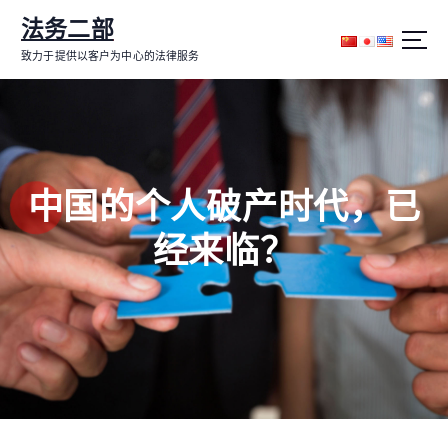
跳
法务二部
转
到
致力于提供以客户为中心的法律服务
内
容
中国的个人破产时代，已
经来临？