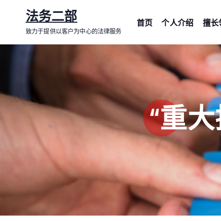
跳
法务二部
转
首页
个人介绍
擅长
致力于提供以客户为中心的法律服务
到
内
容
“重大