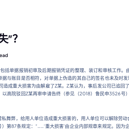
失”？
Read
包括单据报销初审及后期报销凭证的整理、装订和审核工作。由
单据与账目是否相符，对单据上伪造的其自己的签名也未及时发
司造成重大损害为由解雇了Z某。Z某认为，事后发公司已追回
高院驳回Z某再审申请告终（参见（2018）鲁民申3526号
营私舞弊，给用人单位造成重大损害的，用人单位可以解除劳动
09号）第87条规定：“……‘重大损害’由企业内部规章来规定。