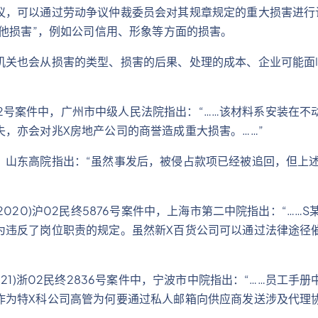
，可以通过劳动争议仲裁委员会对其规章规定的重大损害进行认
其他损害”，例如公司信用、形象等方面的损害。
机关也会从损害的类型、损害的后果、处理的成本、企业可能面
9092号案件中，广州市中级人民法院指出：“……该材料系安装
，亦会对兆X房地产公司的商誉造成重大损害。……”
，山东高院指出：“虽然事发后，被侵占款项已经被追回，但上
2020)沪02民终5876号案件中，上海市第二中院指出：“…
为违反了岗位职责的规定。虽然新X百货公司可以通过法律途径
21)浙02民终2836号案件中，宁波市中院指出：“……员工手
作为特X科公司高管为何要通过私人邮箱向供应商发送涉及代理