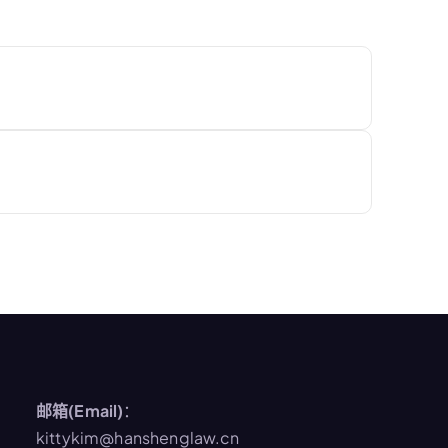
邮箱(Email)
：
kittykim@hanshenglaw.cn