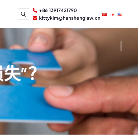
+86 13917421790
kittykim@hanshenglaw.cn
损失”？