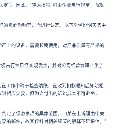
定”。 因此，“重大损害”可由企业自行规定，而规
临的负面影响等方面进行认定。以下举例说明实务中
在不动产上的设备，需要长期使用，对产品质量有严格的
述侵占行为已经客观发生，并对公司经营管理产生了
…S某在工作中疏于检查清账，在收到扣款通知后知晓相
催讨相应欠款，但为之付出的诉讼成本不可避免，
册中约定了保密事项的具体范围,……J某在上诉理由中关
协议的邮件，故其仅针对相关细节的解释不足采信。”