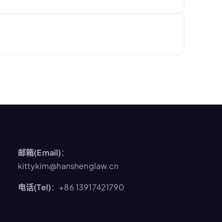
邮箱(Email)
：
kittykim@hanshenglaw.cn
电话(Tel)
：+86 13917421790