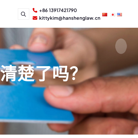
+86 13917421790
kittykim@hanshenglaw.cn
搞清楚了吗？