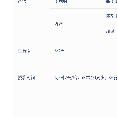
产假
多胞胎
每多1
怀孕
流产
超过
生育假
60天
授乳时间
1小时/天/胎，正常至1周岁，体