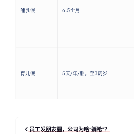
哺乳假
6.5个月
育儿假
5天/年/胎，至3周岁
文
员工发朋友圈，公司为啥“躺枪”？