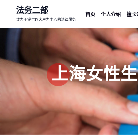
跳
法务二部
转
首页
个人介绍
擅长
致力于提供以客户为中心的法律服务
到
内
容
上海女性生