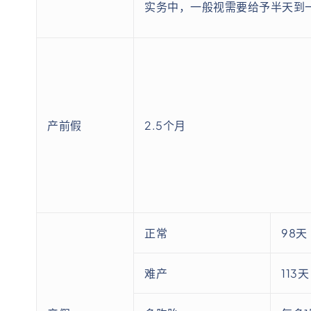
实务中，一般视需要给予半天到
产前假
2.5个月
正常
98天
难产
113天