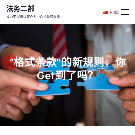
跳
法务二部
转
到
致力于提供以客户为中心的法律服务
内
容
“格式条款”的新规则，你
Get到了吗？