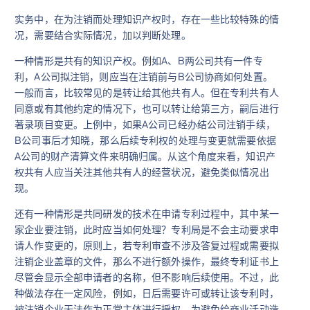
实务中，在为注销而处理知识产权时，存在一些比较特殊的情
况，需要结合实际情况，加以判断处理。
一种情形是共有的知识产权。例如A、B两公司共有一件专
利，A公司拟注销，则应当在注销前与B公司协商如何处置。
一般而言，比较常见的是转让给其他共有人。但在专利共有人
同意或有其他约定的情况下，也可以转让给第三方，嗣后进行
著录项目变更。上例中，如果A公司已经办结公司注销手续，
B公司事后才知晓，那么后续专利权的处理与变更就需要依据
A公司的财产清算文件来明确归属。从这个角度来看，知识产
权共有人应当关注其他共有人的经营状况，避免类似情况出
现。
还有一种情形是共同研发的技术在申请专利过程中，其中某一
家企业要注销，此时应当如何处理？专利局是不会主动要求申
请人作变更的，原则上，若专利审查不涉及答复过程或需要拟
注销企业盖章的文件，那么不进行额外操作，最终专利证书上
尽管会显示全部申请者的名称，但不影响后续使用。不过，此
种做法存在一定风险，例如，日后需要许可或转让该专利时，
被注销企业无法作为正常主体进行授权。为避免给商业活动造