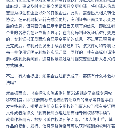
成麻烦，建议及时主动提交著录项目变更申请，将申请人信息
变更为拟注销企业以外的其他企业。此时，需要出具相关转让
协议。在专利局制证前完成变更的，专利证书正面会显示变更
后的信息，但背面仍会显示申请日当天填写的信息，即拟注销
企业的名称会在证书背面显示；在专利局制证发证后进行变更
的，专利证书正反面均会显示变更前的信息，不过著录项目变
更完成后，专利局会发出手续合格通知书，该文件可和专利证
书一并使用证明专利权的实际归属。同样的，共有商标申请注
册中遇到此类问题，通常也是通过及时提交变更注册人名义的
方式解决。
不过，有人会提出：如果企业注销完成了，那还有什么补救办
法吗？
就商标而言，《商标法实施条例》第32条规定了商标专用权
移转制度，即“注册商标专用权因转让以外的继承等其他事由
发生移转的，接受该注册商标专用权的当事人应当凭有关证明
文件或者法律文书到商标局办理注册商标专用权移转手续”。
就著作权而言，根据《著作权法》第21条，“法人终止后，其
作品的复制、发行、信息网络传播等可以获得报酬的权利在著