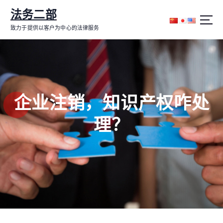
跳
法务二部
转
到
致力于提供以客户为中心的法律服务
内
容
企业注销，知识产权咋处
理？