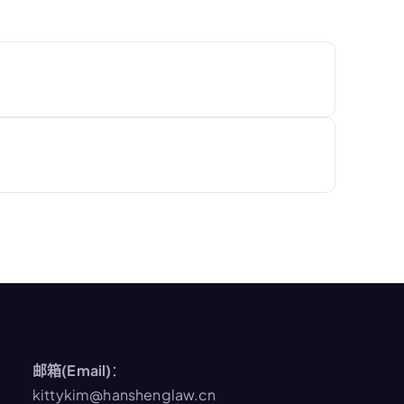
邮箱(Email)
：
kittykim@hanshenglaw.cn