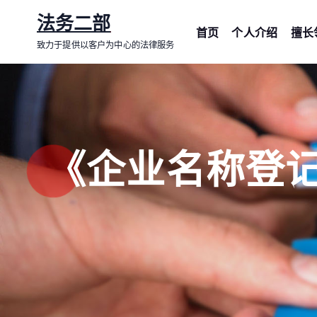
跳
法务二部
转
首页
个人介绍
擅长
致力于提供以客户为中心的法律服务
到
内
容
《企业名称登记