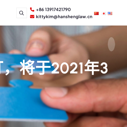
+86 13917421790
kittykim@hanshenglaw.cn
将于2021年3