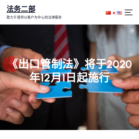
跳
法务二部
转
到
致力于提供以客户为中心的法律服务
内
容
《出口管制法》将于2020
年12月1日起施行