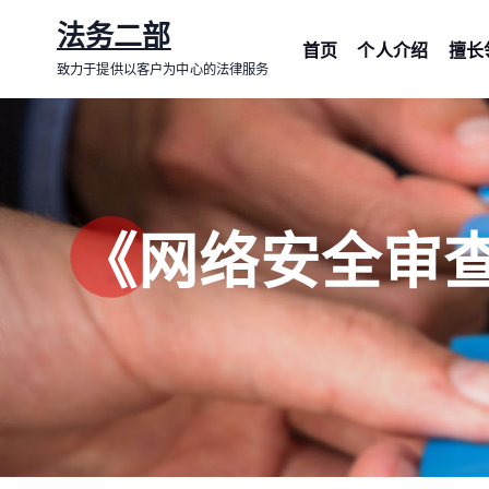
跳
法务二部
转
首页
个人介绍
擅长
致力于提供以客户为中心的法律服务
到
内
容
《网络安全审查