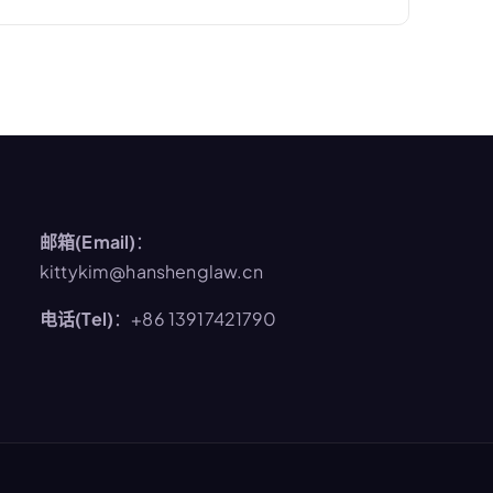
邮箱(Email)
：
kittykim@hanshenglaw.cn
电话(Tel)
：+86 13917421790