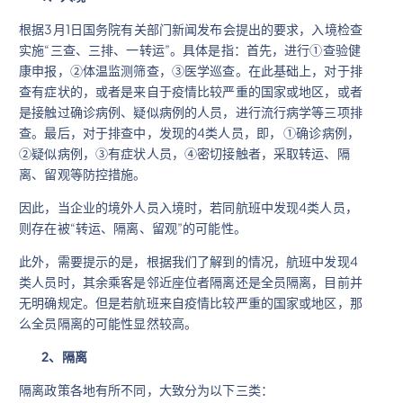
根据3月1日国务院有关部门新闻发布会提出的要求，入境检查
实施“三查、三排、一转运”。具体是指：首先，进行①查验健
康申报，②体温监测筛查，③医学巡查。在此基础上，对于排
查有症状的，或者是来自于疫情比较严重的国家或地区，或者
是接触过确诊病例、疑似病例的人员，进行流行病学等三项排
查。最后，对于排查中，发现的4类人员，即， ①确诊病例，
②疑似病例，③有症状人员，④密切接触者，采取转运、隔
离、留观等防控措施。
因此，当企业的境外人员入境时，若同航班中发现4类人员，
则存在被“转运、隔离、留观”的可能性。
此外，需要提示的是，根据我们了解到的情况，航班中发现4
类人员时，其余乘客是邻近座位者隔离还是全员隔离，目前并
无明确规定。但是若航班来自疫情比较严重的国家或地区，那
么全员隔离的可能性显然较高。
2
、隔离
隔离政策各地有所不同，大致分为以下三类：