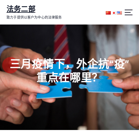
跳
法务二部
转
到
致力于提供以客户为中心的法律服务
内
容
三月疫情下，外企抗“疫”
重点在哪里？