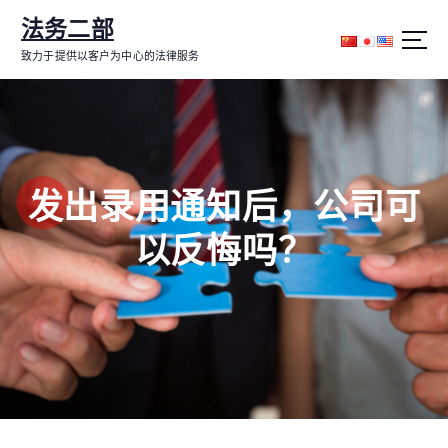
跳
法务二部
转
到
致力于提供以客户为中心的法律服务
内
容
发出录用通知后，公司可
以反悔吗？