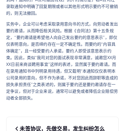
录取通知中明确了回复期限或者以其他形式明示要约不可撤销
的，则无法撤回。
实务中，企业可以考虑采取录用意向书的方式，向劳动者发出
要约邀请，从而降低相关风险。根据《合同法》第十五条规
定，“要约邀请是希望他人向自己发出要约的意思表示”，即仅
仅表明意向，是否缔约存在一定不确定性。而要约的“内容具
体确定”，且一经受要约人承诺，要约人即受该意思表示约
束。因此，类似“我司对您的面试表现非常满意，诚邀您XX月
XX日前来商谈聘用事宜”这样的表述，显然属于要约邀请。而
在录用通知书中列明录用待遇，但又载明“本通知仅仅表明本
公司录用的意向，但不作为承诺，不对您因此而辞职等造成的
损失承担责任”之类表述的，则属于要约还是要约邀请存在一
定争议，但对于企业来说，通常可以避免或者降低企业赔偿劳
动者全部损失。
文
未签协议，先做交易，发生纠纷怎么