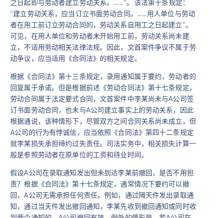
之日起即与劳动者建立劳动关系。……”。 该法第十条规定：
“建立劳动关系，应当订立书面劳动合同。……用人单位与劳动
者在用工前订立劳动合同的，劳动关系自用工之日起建立”。
可见，在用人单位和劳动者未开始用工前，劳动关系尚未建
立，不适用劳动相关法律法规。因此，文首案件争议不属于劳
动争议，应当适用《合同法》的相关规定。
根据《合同法》第十三条规定，录用通知属于要约，劳动者的
回复属于承诺。但是根据前述《劳动合同法》第十七条规定，
劳动合同属于法定要式合同，文首案件中李某尚未与A公司签
订书面劳动合同，也未与A公司建立事实上的劳动关系，因此
根据通说，该种情形下，尽管双方之间合同关系尚未成立，但
A公司的行为有悖诚信，应当依照《合同法》第四十二条规定
就李某损失承担缔约过失责任。司法实务中，相关损失计算一
般是参照劳动者在原单位的工资和待业时间。
假设A公司在录取通知发出但未到达李某前撤回，是否不用担
责？根据《合同法》第十七条规定，通常情况下要约可以撤
回，A公司无需承担任何责任。例如，通过隔天件发出录取通
知，通过当天件发出撤回通知，李某先收到撤回通知或同时收
到两个通知的，A公司撤回有效。例外的情形是，若A公司在