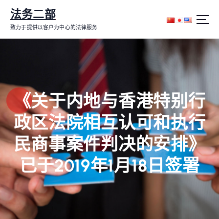
跳
法务二部
转
到
致力于提供以客户为中心的法律服务
内
容
《关于内地与香港特别行
政区法院相互认可和执行
民商事案件判决的安排》
已于2019年1月18日签署