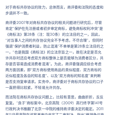
对于商标共存协议的效力，总体而言，商评委和法院的态度和
步调并不一致。
商评委2007年对商标共存协议的相关问题进行研究后，尽管
肯定“保护在先注册或者初步审定商标，避免商标权利冲突”是
《商标法》第28条（注：现30条）的立法目的之一，因此，
“对当事人之间的共存协议完全不予考虑，不尽合理”，但同时
强调“保护消费者利益，防止混淆”不单单是第28条立法目的之
一，“也是我国《商标法》的立法宗旨之一，故在决定是否允
许共存时还应考虑双方商标整体上是否能够为消费者区分，共
存是否容易造成消费者混淆”。为此，商评委强调应综合考虑
两方面因素，即“双方商标使用商品的类似程度、双方商标的
近似程度及各自的知名度”、以及“双方商标的知名度”来判断
是否支持复审请求。实务中，商评委对于商标共存协议的口子
一直把得比较紧，不轻易允许共存。
而法院在商标共存协议问题上，比较有意思，曲曲折折，反反
复复。“良子”商标案中，北京高院（2009）高行终字第141号
行政判决书推翻了北京一中院的维持商评委决定的裁定。2011
年11月最高院在该案再审中肯定了二审判决，指出“撤销争议商