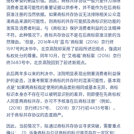
授权审查的制度价值。因此，商标共存协议一般只是作为排除
消费者混淆可能性的重要证据以供参考，并不能作为在后商标
获准注册的当然依据。如果商标共存协议无法排除相关公众混
淆商品来源的可能性，则商标的共存可能损及商标识别功能的
发挥及消费者利益，与《商标法》保护消费者利益的立法精神
不符，此种情况下，商标共存协议不是在后商标获准注册的当
然理由。”但是，2016年4月“蓝鸟”商标案（2016）京行终
1597号判决书中，北京高院却采用了前段所述旧观点，强调对
私权处分的尊重。同年10月，在“艾格福”商标案（2016）京行
终3683号中，北京高院回到了前述新观点。
此后两年多以来的判决中，法院明显表现出侧重消费者利益保
护的姿态，注重考察案涉商标的共存时的混淆可能性，基本观
点是“如果两商标指定使用的商品类别相同或基本无异，商标
标识本身亦不存在可以被明显识别的差异，则即便在先商标权
人同意两商标共存，亦可不予核准在后商标注册”（例如，
（2018）京行终257号、（2018）京73行初4435号等），
对于商标共存协议的态度趋严。
因此，当前情况下，拟通过商标共存协议寻求突破，需要重点
确认：（1）诉争商标与引证商标的标识是否存在一定区别；