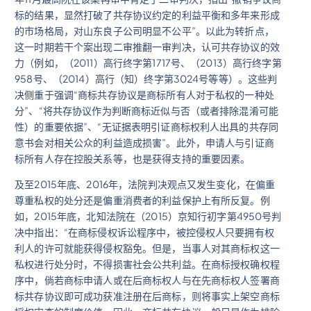
标的结果，显然打破了共存协议约定的利益平衡和多年来形成
的市场格局，对山东良子公司明显不公平”。以此为转折点，
这一时期若干个案出现二审推翻一审判决，认可共存协议的效
力（例如，（2011）高行终字第1717号、（2013）高行终字第
958号、（2014）高行（知）终字第3024号等等）。这些判
决侧重于强调“商标共存协议是商标所有人对于私权的一种处
分”、“将共存协议作为判断商标近似与否（或者排除混淆可能
性）的重要依据”、“无证据表明引证商标权利人出具的共存同
意书会对相关公众的利益造成损害”。此外，申请人与引证商
标所有人存在控股关系等，也是获得支持的重要因素。
及至2015年底、2016年，法院判决观点又发生变化，在偏重
尊重私权的处分还是偏重消费者的利益保护上有所反复。例
如，2015年底，北知法院在（2015）京知行初字第4950号判
决中指出：“在商标侵权诉讼程序中，被控侵权人只要拥有权
利人的许可就能获得侵权豁免。但是，当事人对其商标权这一
私权进行处分时，不得损害社会公共利益。在商标授权确权程
序中，倘若商标申请人或在后商标权人与在先商标权人签署商
标共存协议即可成功获准注册在后商标，则将事实上架空商标