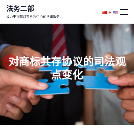
跳
法务二部
转
到
致力于提供以客户为中心的法律服务
内
容
对商标共存协议的司法观
点变化