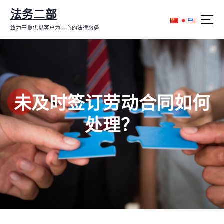
跳
法务二部
转
到
致力于提供以客户为中心的法律服务
内
容
未及时签订劳动合同如何
处理？