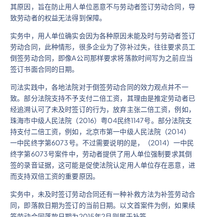
其原因，旨在防止用人单位恶意不与劳动者签订劳动合同，导
致劳动者的权益无法得到保障。
实务中，用人单位确实会因为各种原因未能及时与劳动者签订
劳动合同，此种情形，很多企业为了弥补过失，往往要求员工
倒签劳动合同，即像A公司那样要求将落款时间写为之前应当
签订书面合同的日期。
司法实践中，各地法院对于倒签劳动合同的效力观点并不一
致。部分法院支持不予支付二倍工资，其理由是推定劳动者已
经追溯认可了未及时签订的行为，放弃主张二倍工资，例如，
珠海市中级人民法院（2016）粤04民终1147号。部分法院支
持支付二倍工资，例如，北京市第一中级人民法院（2014）
一中民终字第6073号。不过需要说明的是，（2014）一中民
终字第6073号案件中，劳动者提供了用人单位强制要求其倒
签的录音证据，这可能是促使法院认定用人单位存在恶意，进
而支持双倍工资的重要原因。
实务中，未及时签订劳动合同还有一种补救方法为补签劳动合
同，即落款日期为签订的当前日期。以文首案件为例，如果续
签劳动合同落款日期为2015年2月则属于补签。