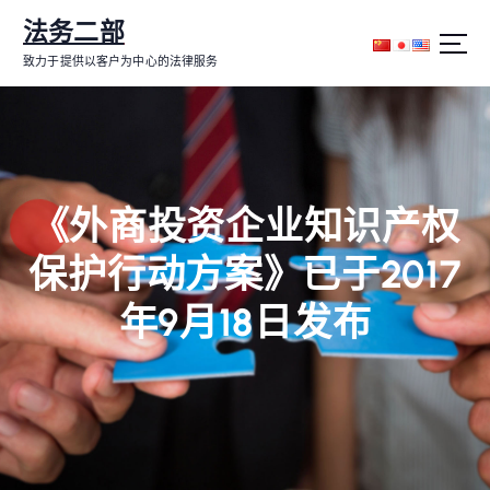
跳
法务二部
转
到
致力于提供以客户为中心的法律服务
内
容
《外商投资企业知识产权
保护行动方案》已于2017
年9月18日发布