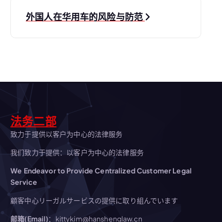
导
外国人在华用车的风险与防范
航
法务二部
致力于提供以客户为中心的法律服务
我们致力于提供：以客户为中心的法律服务
We Endeavor to Provide Centralized Customer Legal
Service
顧客中心リーガルサービスの提供に取り組んでいます
邮箱(Email)
：kittykim@hanshenglaw.cn