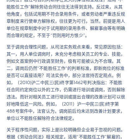
能胜任工作”解除劳动合同往往无法得到支持。反过来，从其
他角度，包括试用期不符合录用条件，或者劳动者严重违反规
章制度来行使单方解除权，往往更为可行。当然，前提是用人
单位在规章制度中对于试用期的录用条件、解雇事由等有明确
而合理的规定，不至于“罚则用时方恨少”。
至于调岗合理性问题，从司法实务观点来看，常见原因包括：
其一，用人单位调岗时，未充分考虑相关员工的专业、技能，
例如文首案例中行政调至财务，极有可能被认为不合理。其
二，调岗后仍然“不能胜任工作“的判断标准，即新岗位的标准
是否可以直接适用？司法实务中，部分法官持否定观点。例
如，（2010)沪二中民三(民)终字第1462号判决指出：不能胜
任合同约定岗位以外的工作，仍需进行培训或调岗，否则解除
违法。而针对相关员工进行培训或提出合理的改善计划可以很
好地降低这一风险。例如，（2011）沪一中民三(民)终字第
488号案件中，法官认为，调岗前后均未达到改善计划要求，
单位以不能胜任解除符合法律规定。
关于程序性问题，实际上是比较明确但企业易于忽视的问题。
根据《劳动合同法》相关规定，适用“不能胜任工作”解雇的，