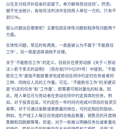
以在支付经济补偿金的前提下，单方解除劳动合同”。然而，
据不完全统计，各地司法判决中支持用人单位一方的，只有不
到10%。
那么问题出在哪里呢？主要包括实体性问题和程序性问题两个
方面。
实体性问题，常见的有两类，一类是被认为不属于“不能胜任
工作”，另一类是选择调岗不合理。
关于“不能胜任工作”的定义，目前仅在原劳动部《关于＜劳动
法＞若干条文的说明》（劳办发[1994]289号）中提到，“不能
胜任工作”是指不能按要求完成劳动合同中约定的任务或者同
工种、同岗位人员的工作量。可见，“不能胜任工作”的关键词
是“约定的任务”和“工作量”，即需要可相对量化的标准。因
此，用人单位可与劳动者在劳动合同中约定具体的任务，例
如，对于投资总监，可约定在一年时间内完成XX项目的投资交
易等；对于可通过金额或者数量的岗位，可约定相应的指标，
例如，生产线工人每日应完成的合格品数量，销售员的月度销
售额和回款额等等。但是，对于一些难以明确任务化或者量化
的岗位，胜任与否的判断存在太大的弹性和主观性，适用“不