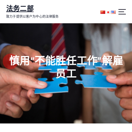
跳
法务二部
转
到
致力于提供以客户为中心的法律服务
内
容
慎用“不能胜任工作”解雇
员工