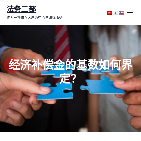
跳
法务二部
转
到
致力于提供以客户为中心的法律服务
内
容
经济补偿金的基数如何界
定？