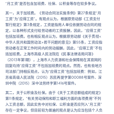
“月工资”是否包含加班费、社保、公积金等存在较多争议。
其一，关于加班费。《劳动合同法实施条例》第27条规定“月
工资”为“应得工资”。有观点认为，根据原劳动部《工资支付
暂行规定》第3条规定，工资是指用人单位依据劳动合同的规
定，以各种形式支付给劳动者的工资报酬，因此，“应得工资”
包括加班费。也有相反观点认为，根据原劳动部《关于贯彻<
中华人民共和国劳动法>若干问题的意见》第55条，工资应指
劳动者在正常工作时间内的劳动报酬，因此，“应得工资”不包
括加班费。上海市高级人民法院在《民事法律适用问答》
（2013年第1期），上海市人力资源和社会保障局在其官网的
回复均持“应得工资”不包括加班费的观点。然而，也有些地方
司法部门持相反观点，认为“应得工资”包括加班费：例如，江
苏省高级人民法院（2015）苏民再提字第00088号案件、深
圳中院（2015）深中法劳终字第1416号案件。
其二，关于公积金及社保。由于《关于工资总额组成的规定》
第11条规定，“有关劳动保险和职工福利方面的各项费用”不列
入工资总额，因此实务中对社保、公积金是否应列入“月工资”
存在一定争议，但目前较为普遍的观点是认为应当包括个人负