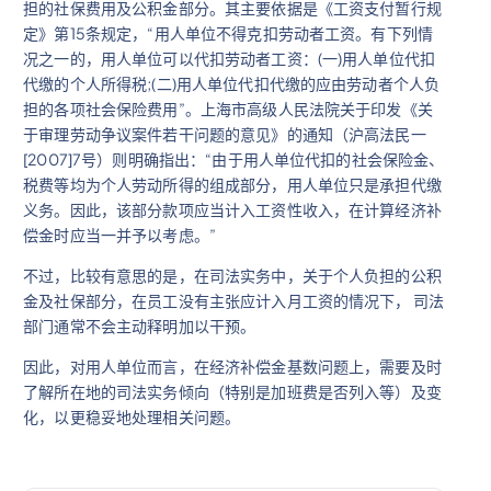
担的社保费用及公积金部分。其主要依据是《工资支付暂行规
定》第15条规定，“用人单位不得克扣劳动者工资。有下列情
况之一的，用人单位可以代扣劳动者工资：(一)用人单位代扣
代缴的个人所得税;(二)用人单位代扣代缴的应由劳动者个人负
担的各项社会保险费用”。上海市高级人民法院关于印发《关
于审理劳动争议案件若干问题的意见》的通知（沪高法民一
[2007]7号）则明确指出：“由于用人单位代扣的社会保险金、
税费等均为个人劳动所得的组成部分，用人单位只是承担代缴
义务。因此，该部分款项应当计入工资性收入，在计算经济补
偿金时应当一并予以考虑。”
不过，比较有意思的是，在司法实务中，关于个人负担的公积
金及社保部分，在员工没有主张应计入月工资的情况下， 司法
部门通常不会主动释明加以干预。
因此，对用人单位而言，在经济补偿金基数问题上，需要及时
了解所在地的司法实务倾向（特别是加班费是否列入等）及变
化，以更稳妥地处理相关问题。