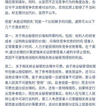
理应得到填补。同时，从惩罚不正当竞争行为的角度出发，也
应令不法取得竞争优势者付出代价，否则实质上取得了不当利
益，却无需付出代价，显然不公平。
但是“未能证明损失”则是一个比较棘手的问题。通常可从以下
几个方面去努力：
其一，关于商业秘密的价值和所需时间。包括：权利人的研发
成本（证明商业秘密的价值）,可保持竞争优势的时间,侵害人
正常需要多少时间、人力才能获得同样竞争优势等等。在个案
中,通过合理的计算逻辑来论证即使侵害人被判令停止侵权，
其因不可避免地消极利用相关商业秘密而得到的利益。
其二， 关于相关商业秘密的合理许可费。由于商业秘密侵权案
件在确认赔偿额时，除了参考原告损失、被告获益外，还可以
适用合理许可费。鉴于商业秘密一旦被侵害不可逆转，那么侵
害人因其不可避免的“使用”（如，自身技能一部分）而支付许
可费也是比较合理的。另外，还有一类特殊情形，如果特定行
业竞争者极少，而在商业秘密被侵害后，权利人在与第三人就
转让或许可进行谈判时，第三人考虑侵害人已掌握相关商业秘
密而提出降低对价等要求时，该对价差额部分实际上就是权利