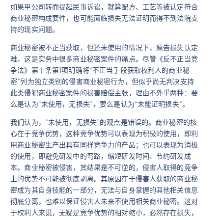
如果甲公司转而提起民事诉讼，就算配方、工艺等被认定符合
商业秘密构成要件，也可能面临损失无法证明而得不到法院支
持的现实问题。
商业秘密被不正当获取，但还未使用的情况下，原告损失认定
难，这是实务中很多商业秘密案件的痛点。尽管《反不正当竞
争法》第十条第1项明确将“不正当手段获取权利人的商业秘
密”列为独立类别的侵害商业秘密行为，但似乎尚无判决支持
此类侵犯商业秘密案件的损害赔偿主张，理由不外乎两种：要
么是认为“未使用，无损失”，要么是认为“未能证明损失”。
我们认为，“未使用，无损失”的观点是错误的。商业秘密的核
心在于竞争优势，这种竞争优势可以表现为积极的使用，即利
用商业秘密生产出具有同样竞争力的产品；也可以表现为消极
的使用，即避免研发中的弯路，缩短研发时间、节约研发成
本。商业秘密被侵害，其结果是不可逆的，侵害人取得的竞争
上的优势不可能被彻底剥离。其原因在于侵害人获取的商业秘
密成为其自身技能的一部分，无法与自身掌握的其他相关信息
彻底分离，也难以保证侵害人未来不使用相关商业秘密。这对
于权利人来说，无疑是竞争优势的相对缩小，必然存在损失，