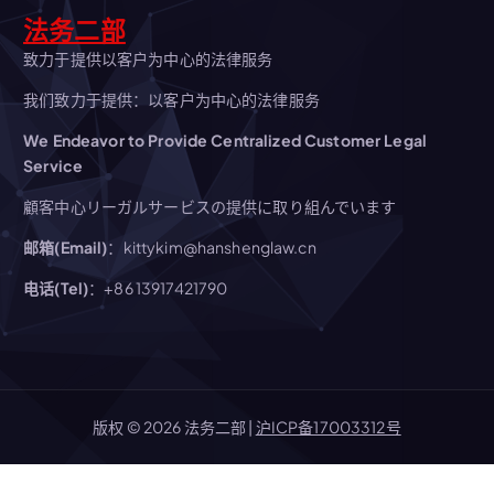
法务二部
致力于提供以客户为中心的法律服务
我们致力于提供：以客户为中心的法律服务
We Endeavor to Provide Centralized Customer Legal
Service
顧客中心リーガルサービスの提供に取り組んでいます
邮箱(Email)
：kittykim@hanshenglaw.cn
电话(Tel)
：+86 13917421790
版权 © 2026 法务二部 |
沪ICP备17003312号