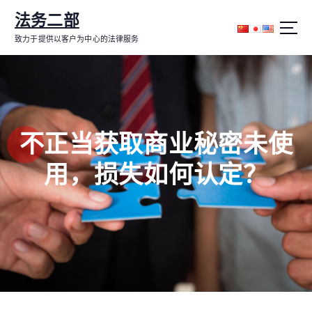
跳
法务二部
转
到
致力于提供以客户为中心的法律服务
内
容
不正当获取商业秘密未使
用，损失如何认定？