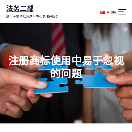
跳
法务二部
转
到
致力于提供以客户为中心的法律服务
内
容
注册商标使用中易于忽视
的问题