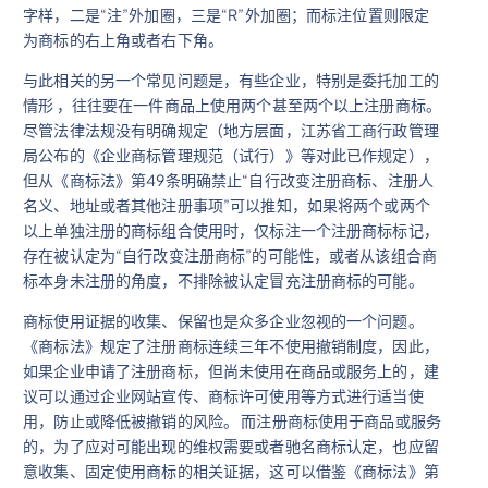
字样，二是“注”外加圈，三是“R”外加圈；而标注位置则限定
为商标的右上角或者右下角。
与此相关的另一个常见问题是，有些企业，特别是委托加工的
情形 ，往往要在一件商品上使用两个甚至两个以上注册商标。
尽管法律法规没有明确规定（地方层面，江苏省工商行政管理
局公布的《企业商标管理规范（试行）》等对此已作规定），
但从《商标法》第49条明确禁止“自行改变注册商标、注册人
名义、地址或者其他注册事项”可以推知，如果将两个或两个
以上单独注册的商标组合使用时，仅标注一个注册商标标记，
存在被认定为“自行改变注册商标”的可能性，或者从该组合商
标本身未注册的角度，不排除被认定冒充注册商标的可能。
商标使用证据的收集、保留也是众多企业忽视的一个问题。
《商标法》规定了注册商标连续三年不使用撤销制度，因此，
如果企业申请了注册商标，但尚未使用在商品或服务上的，建
议可以通过企业网站宣传、商标许可使用等方式进行适当使
用，防止或降低被撤销的风险。 而注册商标使用于商品或服务
的，为了应对可能出现的维权需要或者驰名商标认定，也应留
意收集、固定使用商标的相关证据，这可以借鉴《商标法》第