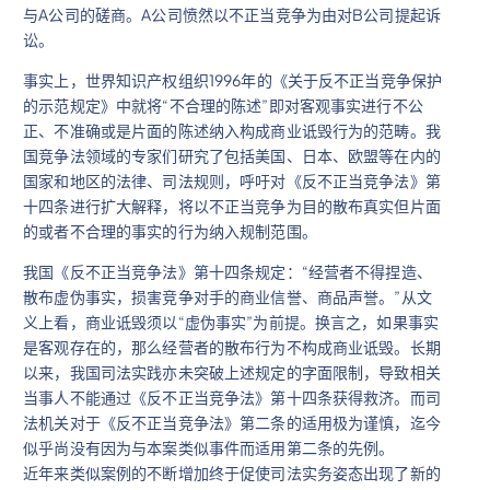
与A公司的磋商。A公司愤然以不正当竞争为由对B公司提起诉
讼。
事实上，世界知识产权组织1996年的《关于反不正当竞争保护
的示范规定》中就将“不合理的陈述”即对客观事实进行不公
正、不准确或是片面的陈述纳入构成商业诋毁行为的范畴。我
国竞争法领域的专家们研究了包括美国、日本、欧盟等在内的
国家和地区的法律、司法规则，呼吁对《反不正当竞争法》第
十四条进行扩大解释，将以不正当竞争为目的散布真实但片面
的或者不合理的事实的行为纳入规制范围。
我国《反不正当竞争法》第十四条规定：“经营者不得捏造、
散布虚伪事实，损害竞争对手的商业信誉、商品声誉。”从文
义上看，商业诋毁须以“虚伪事实”为前提。换言之，如果事实
是客观存在的，那么经营者的散布行为不构成商业诋毁。长期
以来，我国司法实践亦未突破上述规定的字面限制，导致相关
当事人不能通过《反不正当竞争法》第十四条获得救济。而司
法机关对于《反不正当竞争法》第二条的适用极为谨慎，迄今
似乎尚没有因为与本案类似事件而适用第二条的先例。
近年来类似案例的不断增加终于促使司法实务姿态出现了新的