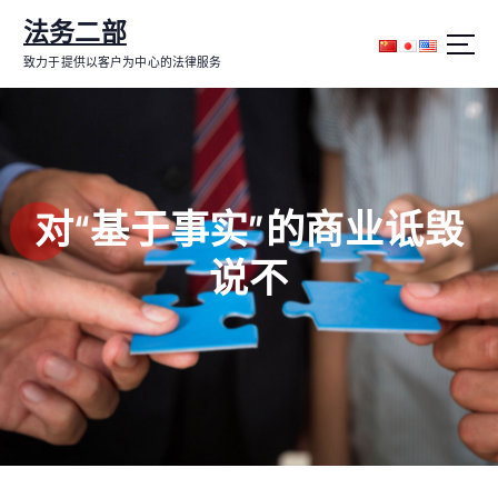
跳
法务二部
转
到
致力于提供以客户为中心的法律服务
内
容
对“基于事实”的商业诋毁
说不