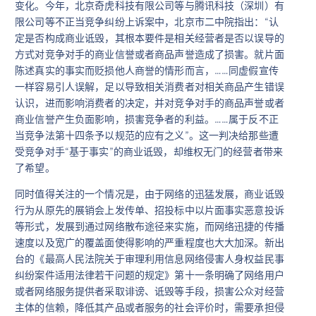
变化。今年，北京奇虎科技有限公司等与腾讯科技（深圳）有
限公司等不正当竞争纠纷上诉案中，北京市二中院指出：“认
定是否构成商业诋毁，其根本要件是相关经营者是否以误导的
方式对竞争对手的商业信誉或者商品声誉造成了损害。就片面
陈述真实的事实而贬损他人商誉的情形而言，……同虚假宣传
一样容易引人误解，足以导致相关消费者对相关商品产生错误
认识，进而影响消费者的决定，并对竞争对手的商品声誉或者
商业信誉产生负面影响，损害竞争者的利益。……属于反不正
当竞争法第十四条予以规范的应有之义”。这一判决给那些遭
受竞争对手“基于事实”的商业诋毁，却维权无门的经营者带来
了希望。
同时值得关注的一个情况是，由于网络的迅猛发展，商业诋毁
行为从原先的展销会上发传单、招投标中以片面事实恶意投诉
等形式，发展到通过网络散布途径来实施，而网络迅捷的传播
速度以及宽广的覆盖面使得影响的严重程度也大大加深。新出
台的《最高人民法院关于审理利用信息网络侵害人身权益民事
纠纷案件适用法律若干问题的规定》第十一条明确了网络用户
或者网络服务提供者采取诽谤、诋毁等手段，损害公众对经营
主体的信赖，降低其产品或者服务的社会评价时，需要承担侵